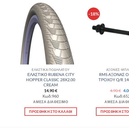
-18%
θήκη
Πρόσθήκη
λίστα
στην λίστα
υμιών
επιθυμιών
ΕΛΑΣΤΙΚΑ ΠΟΔΗΛΑΤΟΥ
ΑΞΟΝΕΣ-ΜΠΛ
ΤΙΚΟ
ΕΛΑΣΤΙΚΟ RUBENA CITY
RMS ΑΞΟΝΑΣ Ο
HOPPER CLASSIC 28X2.00
ΤΡΟΧΟΥ Q/R 1
CREAM
Ori
14.90
€
4.90
€
4.
pri
Κωδ:960
Κωδ:65
was
ΆΜΕΣΑ ΔΙΑΘΈΣΙΜΟ
ΆΜΕΣΑ ΔΙΑΘ
4.9
Ι
ΠΡΟΣΘΉΚΗ ΣΤΟ ΚΑΛΆΘΙ
ΠΡΟΣΘΉΚΗ ΣΤΟ