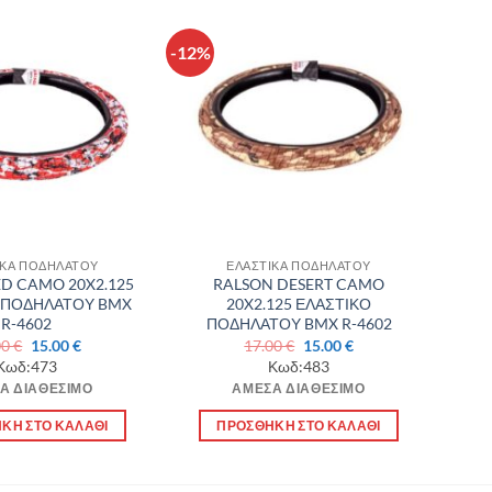
-12%
Πρόσθήκη
Πρόσθήκη
στην λίστα
στην λίστα
επιθυμιών
επιθυμιών
ΙΚΑ ΠΟΔΗΛΑΤΟΥ
ΕΛΑΣΤΙΚΑ ΠΟΔΗΛΑΤΟΥ
D CAMO 20X2.125
RALSON DESERT CAMO
 ΠΟΔΗΛΑΤΟΥ BMX
20X2.125 ΕΛΑΣΤΙΚΟ
R-4602
ΠΟΔΗΛΑΤΟΥ BMX R-4602
Original
Η
Original
Η
00
€
15.00
€
17.00
€
15.00
€
price
τρέχουσα
price
τρέχουσα
Κωδ:473
Κωδ:483
was:
τιμή
was:
τιμή
Α ΔΙΑΘΈΣΙΜΟ
ΆΜΕΣΑ ΔΙΑΘΈΣΙΜΟ
17.00 €.
είναι:
17.00 €.
είναι:
15.00 €.
15.00 €.
ΚΗ ΣΤΟ ΚΑΛΆΘΙ
ΠΡΟΣΘΉΚΗ ΣΤΟ ΚΑΛΆΘΙ