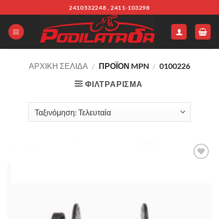
Μετάβαση
2410532248 , 2411-103298
στο
περιεχόμενο
ΑΡΧΙΚΉ ΣΕΛΊΔΑ
/
ΠΡΟΪΌΝ MPN
/
0100226
ΦΙΛΤΡΆΡΙΣΜΑ
Πρόσθήκη
στην λίστα
επιθυμιών