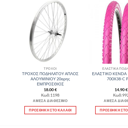
θήκη
Πρόσθήκη
λίστα
στην λίστα
υμιών
επιθυμιών
ΤΡΟΧΟΙ
ΕΛΑΣΤΙΚΑ ΠΟΔ
8
ΤΡΟΧΟΣ ΠΟΔΗΛΑΤΟΥ ΑΠΛΟΣ
ΕΛΑΣΤΙΚΟ KENDA 
CK
ΑΛΟΥΜΙΝΙΟΥ 20αρης
700X38-C 
ΕΜΠΡΟΣΘΙΟΣ
18.00
€
14.90
€
Κωδ:1198
Κωδ:99
ΆΜΕΣΑ ΔΙΑΘΈΣΙΜΟ
ΆΜΕΣΑ ΔΙΑΘ
Ι
ΠΡΟΣΘΉΚΗ ΣΤΟ ΚΑΛΆΘΙ
ΠΡΟΣΘΉΚΗ ΣΤΟ