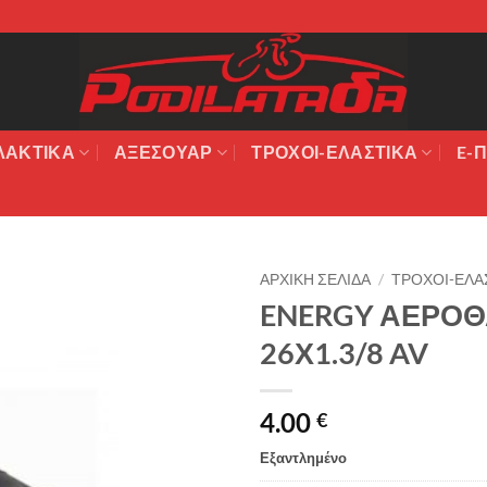
ΛΑΚΤΙΚΆ
ΑΞΕΣΟΥΆΡ
ΤΡΟΧΟΙ-ΕΛΑΣΤΙΚΑ
E-Π
ΑΡΧΙΚΉ ΣΕΛΊΔΑ
/
ΤΡΟΧΟΙ-ΕΛΑ
ENERGY ΑΕΡΟ
Πρόσθήκη
26Χ1.3/8 AV
στην λίστα
επιθυμιών
4.00
€
Εξαντλημένο