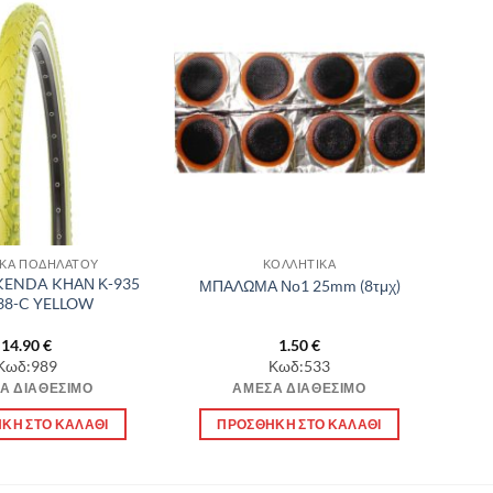
Πρόσθήκη
Πρόσθήκη
στην λίστα
στην λίστα
επιθυμιών
επιθυμιών
ΙΚΑ ΠΟΔΗΛΑΤΟΥ
ΚΟΛΛΗΤΙΚΑ
KENDA KΗΑΝ Κ-935
ΜΠΑΛΩΜΑ Νο1 25mm (8τμχ)
38-C YELLOW
14.90
€
1.50
€
Κωδ:989
Κωδ:533
Α ΔΙΑΘΈΣΙΜΟ
ΆΜΕΣΑ ΔΙΑΘΈΣΙΜΟ
ΚΗ ΣΤΟ ΚΑΛΆΘΙ
ΠΡΟΣΘΉΚΗ ΣΤΟ ΚΑΛΆΘΙ