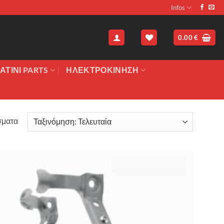
Infos
0.00
€
ΑΤΙΝΙ PARTS
ΗΛΕΚΤΡΟΚΙΝΗΣΗ
Sorted
σματα
by
latest
Πρόσθήκη
στην λίστα
επιθυμιών