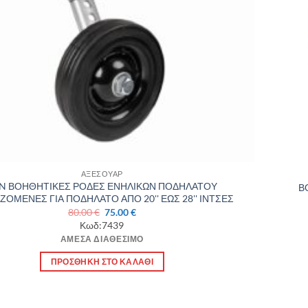
ΑΞΕΣΟΥΑΡ
N ΒΟΗΘΗΤΙΚΕΣ ΡΟΔΕΣ ΕΝΗΛΙΚΩΝ ΠΟΔΗΛΑΤΟΥ
Β
ΖΟΜΕΝΕΣ ΓΙΑ ΠΟΔΗΛΑΤΟ ΑΠΟ 20'' ΕΩΣ 28'' ΙΝΤΣΕΣ
Original
Η
80.00
€
75.00
€
price
τρέχουσα
Κωδ:7439
was:
τιμή
ΆΜΕΣΑ ΔΙΑΘΈΣΙΜΟ
80.00 €.
είναι:
75.00 €.
ΠΡΟΣΘΉΚΗ ΣΤΟ ΚΑΛΆΘΙ