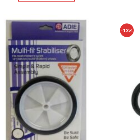
-13%
Πρόσθήκη
στην λίστα
επιθυμιών