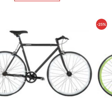
-25%
Πρόσθήκη
στην λίστα
επιθυμιών