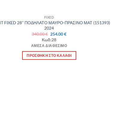
FIXED
T FIXED 28'' ΠΟΔΗΛΑΤΟ ΜΑΥΡΟ-ΠΡΑΣΙΝΟ ΜΑΤ (151393)
2024
Original
Η
340.00
€
254.00
€
price
τρέχουσα
Κωδ:28
was:
τιμή
ΆΜΕΣΑ ΔΙΑΘΈΣΙΜΟ
340.00 €.
είναι:
254.00 €.
ΠΡΟΣΘΉΚΗ ΣΤΟ ΚΑΛΆΘΙ