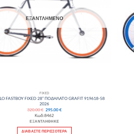
ΕΞΑΝΤΛΗΜΈΝΟ
FIXED
LO FASTBOY FIXED 28” ΠΟΔΗΛΑΤΟ GRAFIT 919618-58
2026
Original
Η
320.00
€
295.00
€
price
τρέχουσα
Κωδ:8462
was:
τιμή
ΕΞΑΝΤΛΉΘΗΚΕ
320.00 €.
είναι:
295.00 €.
ΔΙΑΒΆΣΤΕ ΠΕΡΙΣΣΌΤΕΡΑ