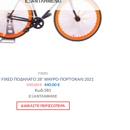
ΕΞΑΝΤΛΗΜΈΝΟ
FIXED
 FIXED ΠΟΔΗΛΑΤΟ 28'' ΜΑΥΡΟ-ΠΟΡΤΟΚΑΛΙ 2021
Original
Η
500.00
€
440.00
€
price
τρέχουσα
Κωδ:581
was:
τιμή
ΕΞΑΝΤΛΉΘΗΚΕ
500.00 €.
είναι:
440.00 €.
ΔΙΑΒΆΣΤΕ ΠΕΡΙΣΣΌΤΕΡΑ