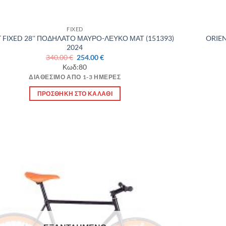
FIXED
 FIXED 28'' ΠΟΔΗΛΑΤΟ ΜΑΥΡΟ-ΛΕΥΚΟ ΜΑΤ (151393)
ORIEN
2024
Original
Η
340.00
€
254.00
€
price
τρέχουσα
Κωδ:80
was:
τιμή
ΔΙΑΘΈΣΙΜΟ ΑΠΌ 1-3 ΗΜΈΡΕΣ
340.00 €.
είναι:
254.00 €.
ΠΡΟΣΘΉΚΗ ΣΤΟ ΚΑΛΆΘΙ
Πρόσθήκη
στην λίστα
επιθυμιών