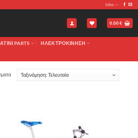
Infos
0.00
€
ΑΤΙΝΙ PARTS
ΗΛΕΚΤΡΟΚΙΝΗΣΗ
Sorted
σματα
by
latest
Πρόσθήκη
στην λίστα
επιθυμιών