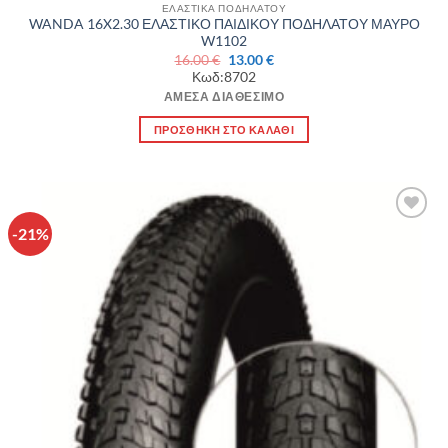
ΕΛΑΣΤΙΚΑ ΠΟΔΗΛΑΤΟΥ
WANDA 16X2.30 ΕΛΑΣΤΙΚΟ ΠΑΙΔΙΚΟΥ ΠΟΔΗΛΑΤΟΥ ΜΑΥΡΟ
W1102
Original
Η
16.00
€
13.00
€
price
τρέχουσα
Κωδ:8702
was:
τιμή
16.00 €.
είναι:
ΆΜΕΣΑ ΔΙΑΘΈΣΙΜΟ
13.00 €.
ΠΡΟΣΘΉΚΗ ΣΤΟ ΚΑΛΆΘΙ
-21%
Πρόσθήκη
στην λίστα
επιθυμιών