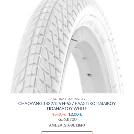
ΕΛΑΣΤΙΚΑ ΠΟΔΗΛΑΤΟΥ
CHAOYANG 18X2.125 H-537 ΕΛΑΣΤΙΚΟ ΠΑΙΔΙΚΟΥ
ΠΟΔΗΛΑΤΟΥ WHITE
Original
Η
15.00
€
12.00
€
price
τρέχουσα
Κωδ:8700
was:
τιμή
15.00 €.
είναι:
ΆΜΕΣΑ ΔΙΑΘΈΣΙΜΟ
12.00 €.