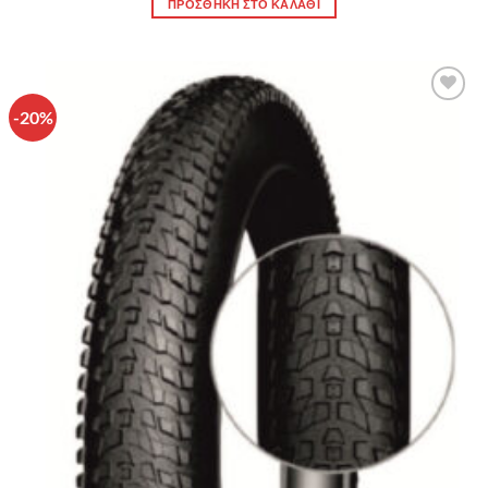
ΠΡΟΣΘΉΚΗ ΣΤΟ ΚΑΛΆΘΙ
-20%
Πρόσθήκη
στην λίστα
επιθυμιών