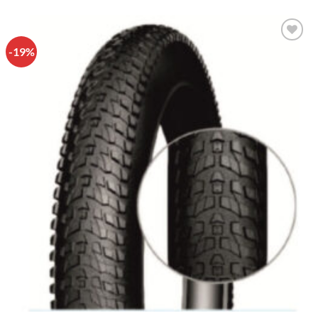
-19%
Πρόσθήκη
στην λίστα
επιθυμιών