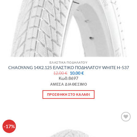
ΕΛΑΣΤΙΚΑ ΠΟΔΗΛΑΤΟΥ
CHAOYANG 14X2.125 ΕΛΑΣΤΙΚΟ ΠΟΔΗΛΑΤΟΥ WHITE H-537
Original
Η
12.00
€
10.00
€
price
τρέχουσα
Κωδ:8697
was:
τιμή
12.00 €.
είναι:
ΆΜΕΣΑ ΔΙΑΘΈΣΙΜΟ
10.00 €.
ΠΡΟΣΘΉΚΗ ΣΤΟ ΚΑΛΆΘΙ
-17%
Πρόσθήκη
στην λίστα
επιθυμιών