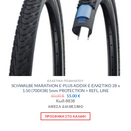
ΕΛΑΣΤΙΚΑ ΠΟΔΗΛΑΤΟΥ
SCHWALBE MARATHON E-PLUS ADDIX-E ΕΛΑΣΤΙΚΟ 28 x
1.50 (700Χ38) 5mm PROTECTION + REFL. LINE
Original
Η
60.00
€
55.00
€
price
τρέχουσα
Κωδ:8838
was:
τιμή
60.00 €.
είναι:
ΆΜΕΣΑ ΔΙΑΘΈΣΙΜΟ
55.00 €.
ΠΡΟΣΘΉΚΗ ΣΤΟ ΚΑΛΆΘΙ