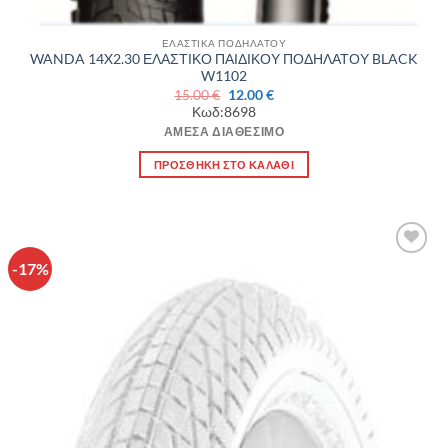
ΕΛΑΣΤΙΚΑ ΠΟΔΗΛΑΤΟΥ
WANDA 14X2.30 ΕΛΑΣΤΙΚΟ ΠΑΙΔΙΚΟΥ ΠΟΔΗΛΑΤΟΥ BLACK
W1102
Original
Η
15.00
€
12.00
€
price
τρέχουσα
Κωδ:8698
was:
τιμή
15.00 €.
είναι:
ΆΜΕΣΑ ΔΙΑΘΈΣΙΜΟ
12.00 €.
ΠΡΟΣΘΉΚΗ ΣΤΟ ΚΑΛΆΘΙ
-17%
Πρόσθήκη
στην λίστα
επιθυμιών