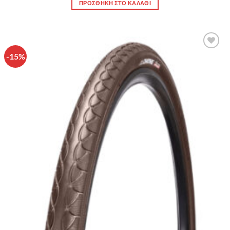
ΠΡΟΣΘΉΚΗ ΣΤΟ ΚΑΛΆΘΙ
-15%
Πρόσθήκη
στην λίστα
επιθυμιών