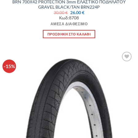
BRN 700Χ42 PROTECTION 3mm ΕΛΑΣΤΙΚΟ ΠΟΔΗΛΑΤΟΥ
GRAVEL BLACK/TAN BRN224P
Original
Η
30.00
€
26.00
€
price
τρέχουσα
Κωδ:8708
was:
τιμή
30.00 €.
είναι:
ΆΜΕΣΑ ΔΙΑΘΈΣΙΜΟ
26.00 €.
ΠΡΟΣΘΉΚΗ ΣΤΟ ΚΑΛΆΘΙ
-15%
Πρόσθήκη
στην λίστα
επιθυμιών