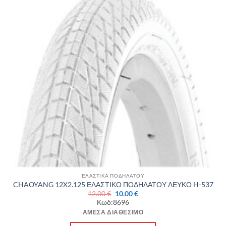
ΕΛΑΣΤΙΚΑ ΠΟΔΗΛΑΤΟΥ
CHAOYANG 12X2.125 ΕΛΑΣΤΙΚΟ ΠΟΔΗΛΑΤΟΥ ΛΕΥΚΟ H-537
Original
Η
12.00
€
10.00
€
price
τρέχουσα
Κωδ:8696
was:
τιμή
12.00 €.
είναι:
ΆΜΕΣΑ ΔΙΑΘΈΣΙΜΟ
10.00 €.