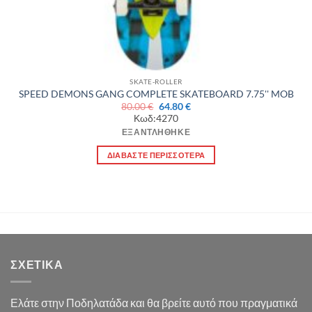
SKATE-ROLLER
SPEED DEMONS GANG COMPLETE SKATEBOARD 7.75'' MOB
Original
Η
80.00
€
64.80
€
price
τρέχουσα
Κωδ:4270
was:
τιμή
80.00 €.
είναι:
ΕΞΑΝΤΛΉΘΗΚΕ
64.80 €.
ΔΙΑΒΆΣΤΕ ΠΕΡΙΣΣΌΤΕΡΑ
ΣΧΕΤΙΚΆ
Ελάτε στην Ποδηλατάδα και θα βρείτε αυτό που πραγματικά