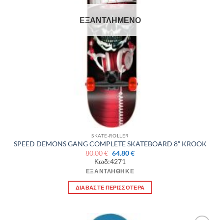
ΕΞΑΝΤΛΗΜΈΝΟ
SKATE-ROLLER
SPEED DEMONS GANG COMPLETE SKATEBOARD 8” KROOK
Original
Η
80.00
€
64.80
€
price
τρέχουσα
Κωδ:4271
was:
τιμή
80.00 €.
είναι:
ΕΞΑΝΤΛΉΘΗΚΕ
64.80 €.
ΔΙΑΒΆΣΤΕ ΠΕΡΙΣΣΌΤΕΡΑ