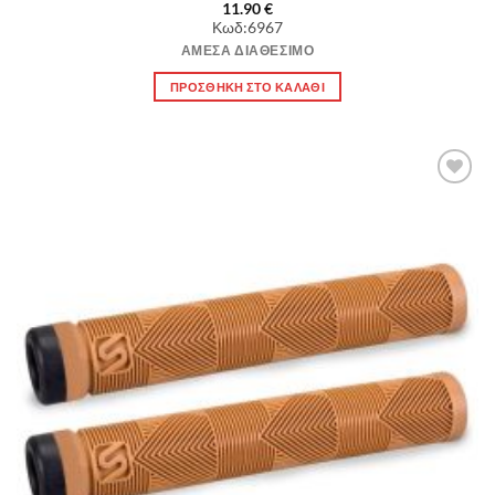
11.90
€
Κωδ:6967
ΆΜΕΣΑ ΔΙΑΘΈΣΙΜΟ
ΠΡΟΣΘΉΚΗ ΣΤΟ ΚΑΛΆΘΙ
Πρόσθήκη
στην λίστα
επιθυμιών