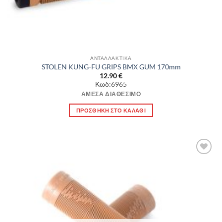
ΑΝΤΑΛΛΑΚΤΙΚΑ
STOLEN KUNG-FU GRIPS BMX GUM 170mm
12.90
€
Κωδ:6965
ΆΜΕΣΑ ΔΙΑΘΈΣΙΜΟ
ΠΡΟΣΘΉΚΗ ΣΤΟ ΚΑΛΆΘΙ
Πρόσθήκη
στην λίστα
επιθυμιών