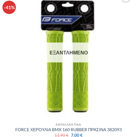
-41%
Πρόσθήκη
στην λίστα
επιθυμιών
ΕΞΑΝΤΛΗΜΈΝΟ
ΑΝΤΑΛΛΑΚΤΙΚΑ
FORCE ΧΕΡΟΥΛΙΑ BMX 160 RUBBER ΠΡΑΣΙΝΑ 382093
Original
Η
11.90
€
7.00
€