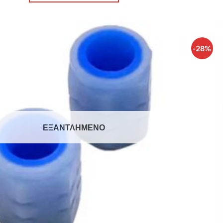
-28%
Πρόσθήκη
στην λίστα
επιθυμιών
ΕΞΑΝΤΛΗΜΈΝΟ