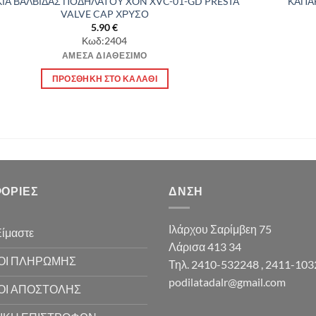
ΙΑ ΒΑΛΒΙΔΑΣ ΠΟΔΗΛΑΤΟΥ XON XVC-01-GD PRESTA
ΚΑΠΑ
VALVE CAP ΧΡΥΣΟ
5.90
€
Κωδ:2404
ΆΜΕΣΑ ΔΙΑΘΈΣΙΜΟ
ΠΡΟΣΘΉΚΗ ΣΤΟ ΚΑΛΆΘΙ
ΟΡΊΕΣ
ΔΝΣΗ
Ιλάρχου Σαρίμβεη 75
Είμαστε
Λάρισα 413 34
ΟΙ ΠΛΗΡΩΜΗΣ
Τηλ. 2410-532248 , 2411-10
podilatadalr@gmail.com
ΟΙ ΑΠΟΣΤΟΛΗΣ