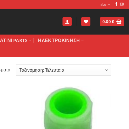
Infos
0.00
€
ΑΤΙΝΙ PARTS
ΗΛΕΚΤΡΟΚΙΝΗΣΗ
Sorted
σματα
by
latest
Πρόσθήκη
στην λίστα
επιθυμιών