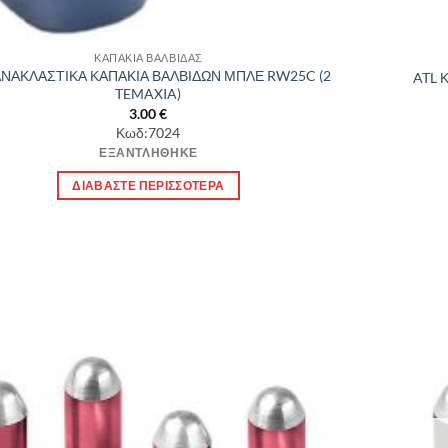
ΚΑΠΑΚΙΑ ΒΑΛΒΙΔΑΣ
ΑΝΑΚΛΑΣΤΙΚΑ ΚΑΠΑΚΙΑ ΒΑΛΒΙΔΩΝ ΜΠΛΕ RW25C (2
ATL 
TEMAXIA)
3.00
€
Κωδ:7024
ΕΞΑΝΤΛΉΘΗΚΕ
ΔΙΑΒΆΣΤΕ ΠΕΡΙΣΣΌΤΕΡΑ
Πρόσθήκη
στην λίστα
επιθυμιών