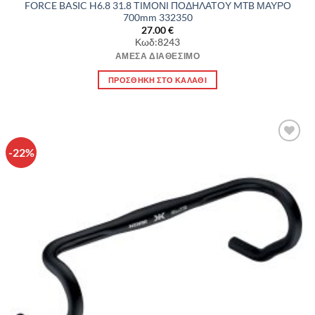
FORCE BASIC H6.8 31.8 ΤΙΜΟΝΙ ΠΟΔΗΛΑΤΟΥ MTB ΜΑΥΡΟ
700mm 332350
27.00
€
Κωδ:8243
ΆΜΕΣΑ ΔΙΑΘΈΣΙΜΟ
ΠΡΟΣΘΉΚΗ ΣΤΟ ΚΑΛΆΘΙ
-22%
Πρόσθήκη
στην λίστα
επιθυμιών