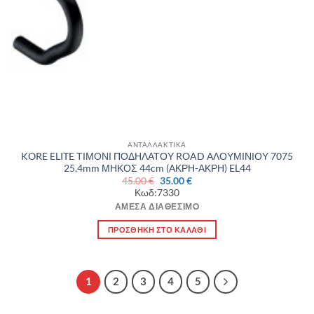
ΑΝΤΑΛΛΑΚΤΙΚΑ
KORE ELITE ΤΙΜΟΝΙ ΠΟΔΗΛΑΤΟΥ ROAD ΑΛΟΥΜΙΝΙΟΥ 7075
25,4mm ΜΗΚΟΣ 44cm (ΑΚΡΗ-ΑΚΡΗ) EL44
Original
Η
45.00
€
35.00
€
price
τρέχουσα
Κωδ:7330
was:
τιμή
45.00 €.
είναι:
ΆΜΕΣΑ ΔΙΑΘΈΣΙΜΟ
35.00 €.
ΠΡΟΣΘΉΚΗ ΣΤΟ ΚΑΛΆΘΙ
1
2
3
4
5