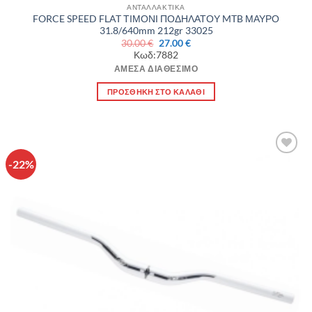
ΑΝΤΑΛΛΑΚΤΙΚΑ
FORCE SPEED FLAT ΤΙΜΟΝΙ ΠΟΔΗΛΑΤΟΥ MTB ΜΑΥΡΟ
31.8/640mm 212gr 33025
Original
Η
30.00
€
27.00
€
price
τρέχουσα
Κωδ:7882
was:
τιμή
30.00 €.
είναι:
ΆΜΕΣΑ ΔΙΑΘΈΣΙΜΟ
27.00 €.
ΠΡΟΣΘΉΚΗ ΣΤΟ ΚΑΛΆΘΙ
-22%
Πρόσθήκη
στην λίστα
επιθυμιών