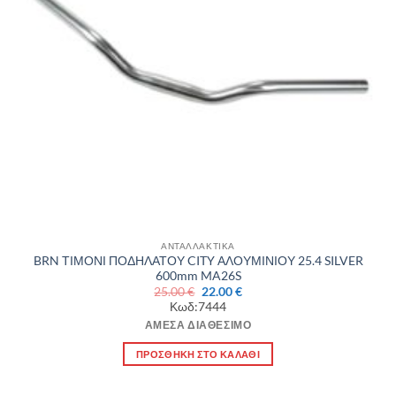
ΑΝΤΑΛΛΑΚΤΙΚΑ
BRN ΤΙΜΟΝΙ ΠΟΔΗΛΑΤΟΥ CITY ΑΛΟΥΜΙΝΙΟΥ 25.4 SILVER
600mm MA26S
Original
Η
25.00
€
22.00
€
price
τρέχουσα
Κωδ:7444
was:
τιμή
25.00 €.
είναι:
ΆΜΕΣΑ ΔΙΑΘΈΣΙΜΟ
22.00 €.
ΠΡΟΣΘΉΚΗ ΣΤΟ ΚΑΛΆΘΙ