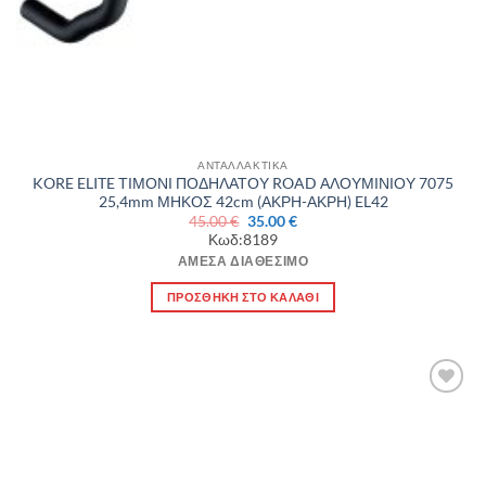
ΑΝΤΑΛΛΑΚΤΙΚΑ
KORE ELITE ΤΙΜΟΝΙ ΠΟΔΗΛΑΤΟΥ ROAD ΑΛΟΥΜΙΝΙΟΥ 7075
25,4mm ΜΗΚΟΣ 42cm (ΑΚΡΗ-ΑΚΡΗ) EL42
Original
Η
45.00
€
35.00
€
price
τρέχουσα
Κωδ:8189
was:
τιμή
45.00 €.
είναι:
ΆΜΕΣΑ ΔΙΑΘΈΣΙΜΟ
35.00 €.
ΠΡΟΣΘΉΚΗ ΣΤΟ ΚΑΛΆΘΙ
Πρόσθήκη
στην λίστα
επιθυμιών