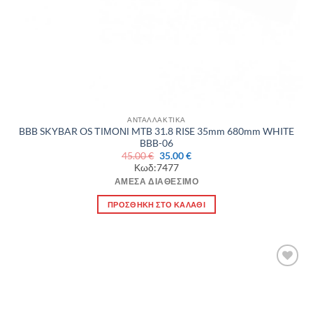
ΑΝΤΑΛΛΑΚΤΙΚΑ
BBB SKYBAR OS ΤΙΜΟΝΙ MTB 31.8 RISE 35mm 680mm WHITE
BBB-06
Original
Η
45.00
€
35.00
€
price
τρέχουσα
Κωδ:7477
was:
τιμή
45.00 €.
είναι:
ΆΜΕΣΑ ΔΙΑΘΈΣΙΜΟ
35.00 €.
ΠΡΟΣΘΉΚΗ ΣΤΟ ΚΑΛΆΘΙ
Πρόσθήκη
στην λίστα
επιθυμιών