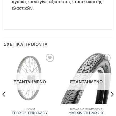
αγοράς και να γίνει αξιόπιστος κατασκευαστής
ελαστικών.
ΣΧΕΤΙΚΆ ΠΡΟΪΌΝΤΑ
Πρόσθήκη
Πρόσθήκη
στην λίστα
στην λίστα
επιθυμιών
επιθυμιών
ΕΞΑΝΤΛΗΜΈΝΟ
ΕΞΑΝΤΛΗΜΈΝΟ
ΤΡΟΧΟΙ
ΕΛΑΣΤΙΚΑ ΠΟΔΗΛΑΤΟΥ
ΤΡΟΧΟΣ ΤΡΙΚΥΚΛΟΥ
MAXXIS DTH 20Χ2.20