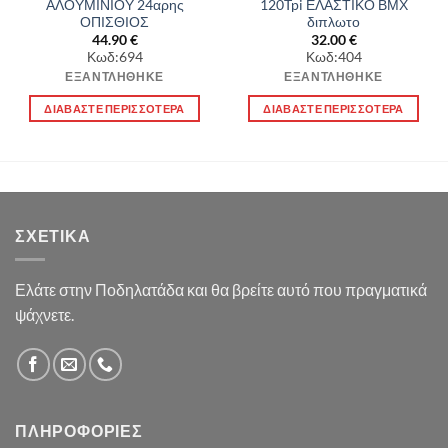
ΑΛΟΥΜΙΝΙΟΥ 24αρης
120Tpi ΕΛΑΣΤΙΚΟ ΒΜΧ
ΟΠΙΣΘΙΟΣ
διπλωτο
44.90
€
32.00
€
α
Κωδ:694
Κωδ:404
ΕΞΑΝΤΛΉΘΗΚΕ
ΕΞΑΝΤΛΉΘΗΚΕ
ΔΙΑΒΆΣΤΕ ΠΕΡΙΣΣΌΤΕΡΑ
ΔΙΑΒΆΣΤΕ ΠΕΡΙΣΣΌΤΕΡΑ
ΣΧΕΤΙΚΆ
Ελάτε στην Ποδηλατάδα και θα βρείτε αυτό που πραγματικά
ψάχνετε.
ΠΛΗΡΟΦΟΡΊΕΣ