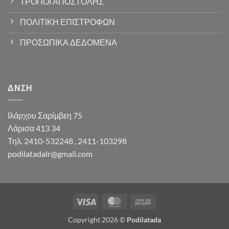
ΤΡΟΠΟΙ ΑΠΟΣΤΟΛΗΣ
ΠΟΛΙΤΙΚΗ ΕΠΙΣΤΡΟΦΩΝ
ΠΡΟΣΩΠΙΚΑ ΔΕΔΟΜΕΝΑ
ΔΝΣΗ
Ιλάρχου Σαρίμβεη 75
Λάρισα 413 34
Τηλ. 2410-532248 , 2411-103298
podilatadalr@gmail.com
Visa
MasterCard
Cash
On
Copyright 2026 ©
Podilatada
Delivery