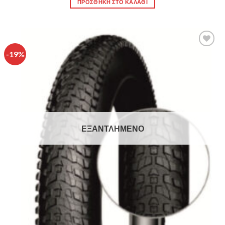
ΠΡΟΣΘΉΚΗ ΣΤΟ ΚΑΛΆΘΙ
-19%
Πρόσθήκη
στην λίστα
επιθυμιών
ΕΞΑΝΤΛΗΜΈΝΟ