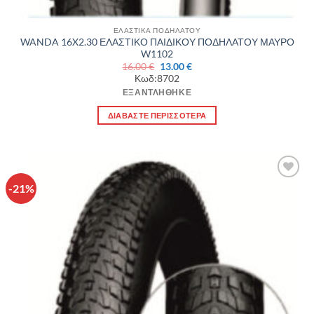
ΕΛΑΣΤΙΚΑ ΠΟΔΗΛΑΤΟΥ
WANDA 16X2.30 ΕΛΑΣΤΙΚΟ ΠΑΙΔΙΚΟΥ ΠΟΔΗΛΑΤΟΥ ΜΑΥΡΟ
W1102
Original
Η
16.00
€
13.00
€
price
τρέχουσα
Κωδ:8702
was:
τιμή
16.00 €.
είναι:
ΕΞΑΝΤΛΉΘΗΚΕ
13.00 €.
ΔΙΑΒΆΣΤΕ ΠΕΡΙΣΣΌΤΕΡΑ
-21%
Πρόσθήκη
στην λίστα
επιθυμιών