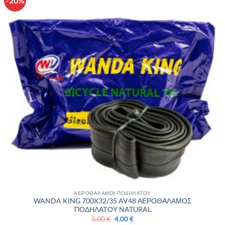
-20%
στην λίστα
επιθυμιών
ΑΕΡΟΘΑΛΑΜΟΙ-ΠΟΔΗΛΑΤΟΥ
WANDA KING 700X32/35 AV48 ΑΕΡΟΘΑΛΑΜΟΣ
ΠΟΔΗΛΑΤΟΥ NATURAL
Original
Η
5.00
€
4.00
€
price
τρέχουσα