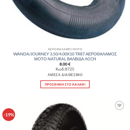
ΑΕΡΟΘΑΛΑΜΟΙ MOTO
WANDA/JOURNEY 3.50/4.00X10 TR87 ΑΕΡΟΘΑΛΑΜΟΣ
ΜΟΤΟ NATURAL ΒΑΛΒΙΔΑ ΛΟΞΗ
8.00
€
Κωδ:8725
ΆΜΕΣΑ ΔΙΑΘΈΣΙΜΟ
ΠΡΟΣΘΉΚΗ ΣΤΟ ΚΑΛΆΘΙ
-19%
Πρόσθήκη
στην λίστα
επιθυμιών