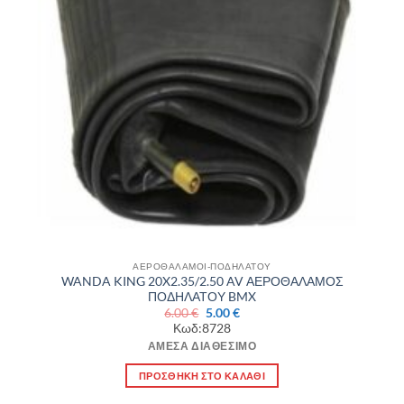
ΑΕΡΟΘΑΛΑΜΟΙ-ΠΟΔΗΛΑΤΟΥ
WANDA KING 20X2.35/2.50 AV ΑΕΡΟΘΑΛΑΜΟΣ
ΠΟΔΗΛΑΤΟΥ BMX
Original
Η
6.00
€
5.00
€
price
τρέχουσα
Κωδ:8728
was:
τιμή
6.00 €.
είναι:
ΆΜΕΣΑ ΔΙΑΘΈΣΙΜΟ
5.00 €.
ΠΡΟΣΘΉΚΗ ΣΤΟ ΚΑΛΆΘΙ