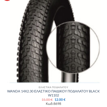
επιθυμιών
ΕΛΑΣΤΙΚΑ ΠΟΔΗΛΑΤΟΥ
WANDA 14X2.30 ΕΛΑΣΤΙΚΟ ΠΑΙΔΙΚΟΥ ΠΟΔΗΛΑΤΟΥ BLACK
W1102
Original
Η
15.00
€
12.00
€
price
τρέχουσα
Κωδ:8698
was:
τιμή