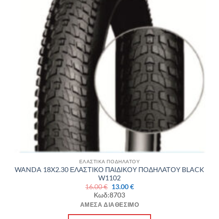
ΕΛΑΣΤΙΚΑ ΠΟΔΗΛΑΤΟΥ
WANDA 18X2.30 ΕΛΑΣΤΙΚΟ ΠΑΙΔΙΚΟΥ ΠΟΔΗΛΑΤΟΥ BLACK
W1102
Original
Η
16.00
€
13.00
€
price
τρέχουσα
Κωδ:8703
was:
τιμή
16.00 €.
είναι:
ΆΜΕΣΑ ΔΙΑΘΈΣΙΜΟ
13.00 €.