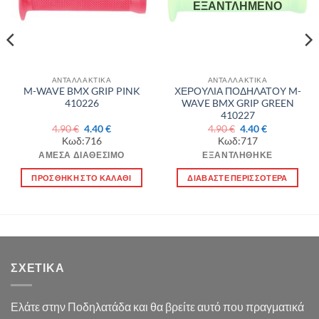
ΕΞΑΝΤΛΗΜΈΝΟ
ΑΝΤΑΛΛΑΚΤΙΚΑ
ΑΝΤΑΛΛΑΚΤΙΚΑ
M-WAVE BMX GRIP PINK
ΧΕΡΟΥΛΙΑ ΠΟΔΗΛΑΤΟΥ M-
410226
WAVE BMX GRIP GREEN
410227
Original
Η
Original
Η
4.90
€
4.40
€
4.90
€
4.40
€
α
price
τρέχουσα
price
τρέχουσα
Κωδ:716
Κωδ:717
was:
τιμή
was:
τιμή
4.90 €.
είναι:
4.90 €.
είναι:
ΆΜΕΣΑ ΔΙΑΘΈΣΙΜΟ
ΕΞΑΝΤΛΉΘΗΚΕ
4.40 €.
4.40 €.
ΠΡΟΣΘΉΚΗ ΣΤΟ ΚΑΛΆΘΙ
ΔΙΑΒΆΣΤΕ ΠΕΡΙΣΣΌΤΕΡΑ
ΣΧΕΤΙΚΆ
Ελάτε στην Ποδηλατάδα και θα βρείτε αυτό που πραγματικά