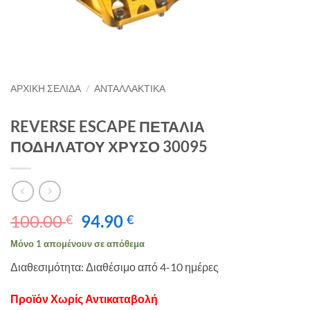
ΑΡΧΙΚΉ ΣΕΛΊΔΑ
/
ΑΝΤΑΛΛΑΚΤΙΚΑ
REVERSE ESCAPE ΠΕΤΑΛΙΑ
ΠΟΔΗΛΑΤΟΥ ΧΡΥΣΟ 30095
Original
Η
100.00
94.90
€
€
price
τρέχουσα
Μόνο 1 απομένουν σε απόθεμα
was:
τιμή
Διαθεσιμότητα: Διαθέσιμο από 4-10 ημέρες
100.00 €.
είναι:
94.90 €.
Προϊόν Χωρίς Αντικαταβολή