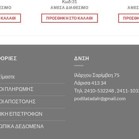
Κωδ:31
s:
τιμή
was:
τιμή
ΈΣΙΜΟ
ΆΜΕΣΑ ΔΙΑΘΈΣΙΜΟ
ΆΜΕΣ
.00 €.
είναι:
12.00 €.
είναι:
9.50 €.
9.50 €.
 ΚΑΛΆΘΙ
ΠΡΟΣΘΉΚΗ ΣΤΟ ΚΑΛΆΘΙ
ΠΡΟΣΘΉ
ΟΡΊΕΣ
ΔΝΣΗ
Ιλάρχου Σαρίμβεη 75
Είμαστε
Λάρισα 413 34
ΟΙ ΠΛΗΡΩΜΗΣ
Τηλ. 2410-532248 , 2411-10
podilatadalr@gmail.com
ΟΙ ΑΠΟΣΤΟΛΗΣ
ΙΚΗ ΕΠΙΣΤΡΟΦΩΝ
ΩΠΙΚΑ ΔΕΔΟΜΕΝΑ