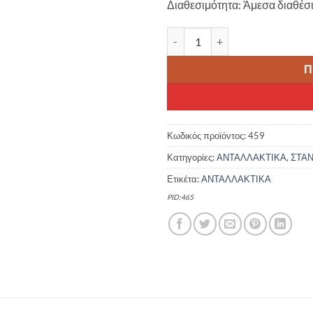
Διαθεσιμότητα: Άμεσα διαθέσ
10.00 €.
είναι:
8.00 
VENTURA ΣΤΑΝΤ ΡΥΘΜΙΖΟΜΕΝΟ 
Π
Κωδικός προϊόντος:
459
Κατηγορίες:
ΑΝΤΑΛΛΑΚΤΙΚΑ
,
ΣΤΑ
Ετικέτα:
ΑΝΤΑΛΛΑΚΤΙΚΑ
PID:465