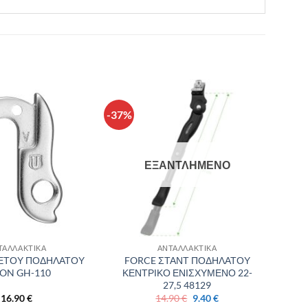
-37%
Πρόσθήκη
Πρόσθήκη
στην λίστα
στην λίστα
επιθυμιών
επιθυμιών
ΕΞΑΝΤΛΗΜΈΝΟ
ΤΑΛΛΑΚΤΙΚΑ
ΑΝΤΑΛΛΑΚΤΙΚΑ
ΛΕΤΟΥ ΠΟΔΗΛΑΤΟΥ
FORCE ΣΤΑΝΤ ΠΟΔΗΛΑΤΟΥ
ON GH-110
ΚΕΝΤΡΙΚΟ ΕΝΙΣΧΥΜΕΝΟ 22-
27,5 48129
Original
Η
16.90
€
14.90
€
9.40
€
price
τρέχουσα