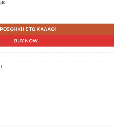
ιμο
€.
ΚΕΝΤΡΙΚΟ 20''-29'' ποσότητα
ΡΟΣΘΉΚΗ ΣΤΟ ΚΑΛΆΘΙ
BUY NOW
ΝΤ