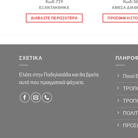
Κωδ:719
Κωδ:36
ή
was:
τιμή
wa
ΕΞΑΝΤΛΉΘΗΚΕ
ΆΜΕΣΑ ΔΙΑΘ
ι:
4.90 €.
είναι:
12
00 €.
4.40 €.
Ι
ΔΙΑΒΆΣΤΕ ΠΕΡΙΣΣΌΤΕΡΑ
ΠΡΟΣΘΉΚΗ ΣΤΟ
ΣΧΕΤΙΚΆ
ΠΛΗΡΟΦ
Ελάτε στην Ποδηλατάδα και θα βρείτε
Ποιοί 
αυτό που πραγματικά ψάχνετε.
ΤΡΟΠ
ΤΡΟΠ
ΠΟΛΙΤ
ΠΡΟΣ