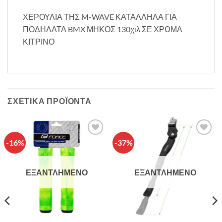
ΧΕΡΟΥΛΙΑ ΤΗΣ M-WAVE ΚΑΤΑΛΛΗΛΑ ΓΙΑ
ΠΟΔΗΛΑΤΑ BMX ΜΗΚΟΣ 130χιλ ΣΕ ΧΡΩΜΑ
ΚΙΤΡΙΝΟ
ΣΧΕΤΙΚΆ ΠΡΟΪΌΝΤΑ
-16%
-37%
Πρόσθήκη
Πρόσθήκη
στην λίστα
στην λίστα
επιθυμιών
επιθυμιών
ΕΞΑΝΤΛΗΜΈΝΟ
ΕΞΑΝΤΛΗΜΈΝΟ