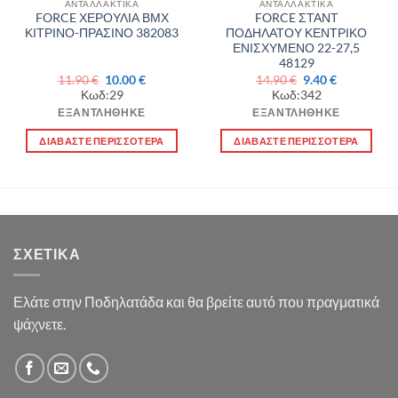
ΑΝΤΑΛΛΑΚΤΙΚΑ
ΑΝΤΑΛΛΑΚΤΙΚΑ
FORCE ΧΕΡΟΥΛΙΑ ΒΜΧ
FORCE ΣΤΑΝΤ
ΚΙΤΡΙΝΟ-ΠΡΑΣΙΝΟ 382083
ΠΟΔΗΛΑΤΟΥ ΚΕΝΤΡΙΚΟ
ΕΝΙΣΧΥΜΕΝΟ 22-27,5
48129
Original
Η
Original
Η
11.90
€
10.00
€
14.90
€
9.40
€
price
τρέχουσα
price
τρέχουσα
Κωδ:29
Κωδ:342
was:
τιμή
was:
τιμή
11.90 €.
είναι:
14.90 €.
είναι:
ΕΞΑΝΤΛΉΘΗΚΕ
ΕΞΑΝΤΛΉΘΗΚΕ
10.00 €.
9.40 €.
ΔΙΑΒΆΣΤΕ ΠΕΡΙΣΣΌΤΕΡΑ
ΔΙΑΒΆΣΤΕ ΠΕΡΙΣΣΌΤΕΡΑ
ΣΧΕΤΙΚΆ
Ελάτε στην Ποδηλατάδα και θα βρείτε αυτό που πραγματικά
ψάχνετε.