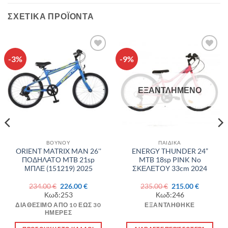
ΣΧΕΤΙΚΆ ΠΡΟΪΌΝΤΑ
-3%
-9%
Πρόσθήκη
Πρόσθήκη
στην λίστα
στην λίστα
επιθυμιών
επιθυμιών
ΕΞΑΝΤΛΗΜΈΝΟ
ΒΟΥΝΟΥ
ΠΑΙΔΙΚΑ
ORIENT MATRIX MAN 26''
ENERGY THUNDER 24”
ΠΟΔΗΛΑΤΟ MTB 21sp
MTB 18sp PINK No
ΜΠΛΕ (151219) 2025
ΣΚΕΛΕΤΟΥ 33cm 2024
Original
Η
Original
Η
234.00
€
226.00
€
235.00
€
215.00
€
σα
price
τρέχουσα
price
τρέχουσ
Κωδ:253
Κωδ:246
was:
τιμή
was:
τιμή
234.00 €.
είναι:
235.00 €.
είναι:
ΔΙΑΘΈΣΙΜΟ ΑΠΌ 10 ΈΩΣ 30
ΕΞΑΝΤΛΉΘΗΚΕ
€.
226.00 €.
215.00 €.
ΗΜΈΡΕΣ