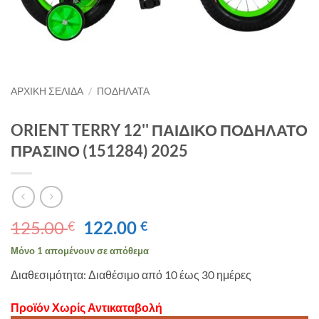
ΑΡΧΙΚΉ ΣΕΛΊΔΑ
/
ΠΟΔΗΛΑΤΑ
ORIENT TERRY 12'' ΠΑΙΔΙΚΟ ΠΟΔΗΛΑΤΟ
ΠΡΑΣΙΝΟ (151284) 2025
Original
Η
125.00
122.00
€
€
price
τρέχουσα
Μόνο 1 απομένουν σε απόθεμα
was:
τιμή
Διαθεσιμότητα: Διαθέσιμο από 10 έως 30 ημέρες
125.00 €.
είναι:
122.00 €.
Προϊόν Χωρίς Αντικαταβολή