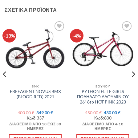
ΣΧΕΤΙΚΆ ΠΡΟΪΌΝΤΑ
-13%
-4%
Πρόσθήκη
Πρόσθήκη
στην λίστα
στην λίστα
επιθυμιών
επιθυμιών
BMX
ΒΟΥΝΟΥ
FREEAGENT NOVUS BMX
PYTHON ELITE GIRLS
(BLOOD RED) 2021
ΠΟΔΗΛΑΤΟ ΑΛΟΥΜΙΝΙΟΥ
26″ 8sp HOT PINK 2023
Original
Η
Original
Η
400.00
€
349.00
€
450.00
€
430.00
€
σα
price
τρέχουσα
price
τρέχουσ
Κωδ:337
Κωδ:800
was:
τιμή
was:
τιμή
400.00 €.
είναι:
450.00 €.
είναι:
ΔΙΑΘΈΣΙΜΟ ΑΠΌ 10 ΈΩΣ 30
ΔΙΑΘΈΣΙΜΟ ΑΠΌ 4-10
€.
349.00 €.
430.00 €.
ΗΜΈΡΕΣ
ΗΜΈΡΕΣ