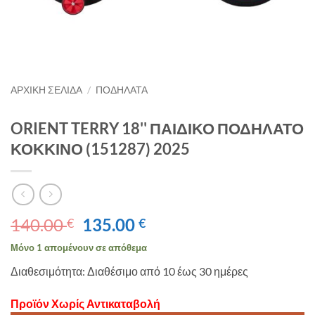
ΑΡΧΙΚΉ ΣΕΛΊΔΑ
/
ΠΟΔΗΛΑΤΑ
ORIENT TERRY 18'' ΠΑΙΔΙΚΟ ΠΟΔΗΛΑΤΟ
ΚΟΚΚΙΝΟ (151287) 2025
Original
Η
140.00
135.00
€
€
price
τρέχουσα
Μόνο 1 απομένουν σε απόθεμα
was:
τιμή
Διαθεσιμότητα: Διαθέσιμο από 10 έως 30 ημέρες
140.00 €.
είναι:
135.00 €.
Προϊόν Χωρίς Αντικαταβολή