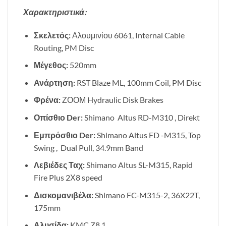
Χαρακτηριστικά:
Σκελετός:
Αλουμινίου 6061, Internal Cable
Routing, PM Disc
Μέγεθος:
520mm
Ανάρτηση:
RST Blaze ML, 100mm Coil, PM Disc
Φρένα:
ΖΟΟΜ Hydraulic Disk Brakes
Οπίσθιο Der:
Shimano Altus RD-M310 , Direkt
Εμπρόσθιο Der:
Shimano Altus FD -M315, Top
Swing , Dual Pull, 34.9mm Band
Λεβιέδες Ταχ:
Shimano Altus SL-M315, Rapid
Fire Plus 2Χ8 speed
Δισκομανιβέλα:
Shimano FC-M315-2, 36X22T,
175mm
Αλυσίδα:
KMC Z8.1