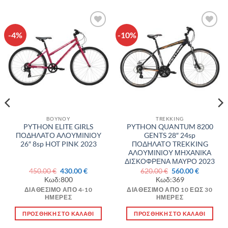
-4%
-10%
Πρόσθήκη
Πρόσθήκη
στην λίστα
στην λίστα
επιθυμιών
επιθυμιών
ΒΟΥΝΟΥ
TREKKING
PYTHON ELITE GIRLS
PYTHON QUANTUM 8200
ΠΟΔΗΛΑΤΟ ΑΛΟΥΜΙΝΙΟΥ
GENTS 28″ 24sp
26″ 8sp HOT PINK 2023
ΠΟΔΗΛΑΤΟ TREKKING
ΑΛΟΥΜΙΝΙΟΥ ΜΗΧΑΝΙΚΑ
ΔΙΣΚΟΦΡΕΝΑ ΜΑΥΡΟ 2023
Original
Η
Original
Η
450.00
€
430.00
€
620.00
€
560.00
€
σα
price
τρέχουσα
price
τρέχουσ
Κωδ:800
Κωδ:369
was:
τιμή
was:
τιμή
450.00 €.
είναι:
620.00 €.
είναι:
ΔΙΑΘΈΣΙΜΟ ΑΠΌ 4-10
ΔΙΑΘΈΣΙΜΟ ΑΠΌ 10 ΈΩΣ 30
€.
430.00 €.
560.00 €.
ΗΜΈΡΕΣ
ΗΜΈΡΕΣ
ΠΡΟΣΘΉΚΗ ΣΤΟ ΚΑΛΆΘΙ
ΠΡΟΣΘΉΚΗ ΣΤΟ ΚΑΛΆΘΙ