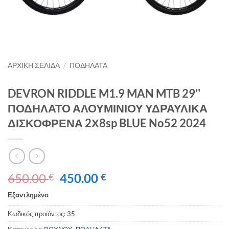
ΑΡΧΙΚΉ ΣΕΛΊΔΑ
/
ΠΟΔΗΛΑΤΑ
DEVRON RIDDLE M1.9 MAN MTB 29''
ΠΟΔΗΛΑΤΟ ΑΛΟΥΜΙΝΙΟΥ ΥΔΡΑΥΛΙΚΑ
ΔΙΣΚΟΦΡΕΝΑ 2Χ8sp BLUE No52 2024
Original
Η
650.00
450.00
€
€
price
τρέχουσα
Εξαντλημένο
was:
τιμή
650.00 €.
είναι:
Κωδικός προϊόντος:
35
450.00 €.