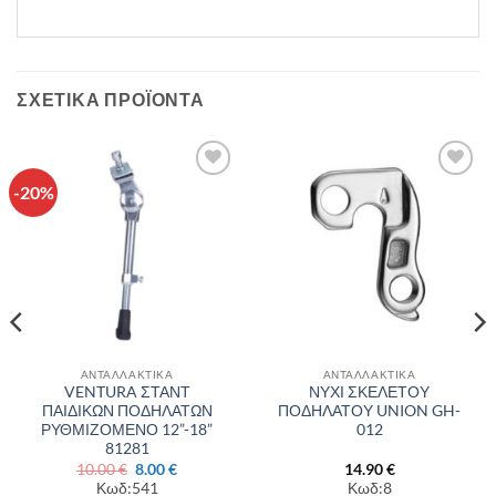
ΣΧΕΤΙΚΆ ΠΡΟΪΌΝΤΑ
-20%
Πρόσθήκη
Πρόσθήκη
στην λίστα
στην λίστα
επιθυμιών
επιθυμιών
ΑΝΤΑΛΛΑΚΤΙΚΑ
ΑΝΤΑΛΛΑΚΤΙΚΑ
VENTURA ΣΤΑΝΤ
ΝΥΧΙ ΣΚΕΛΕΤΟΥ
ΠΑΙΔΙΚΩΝ ΠΟΔΗΛΑΤΩΝ
ΠΟΔΗΛΑΤΟΥ UNION GH-
ΡΥΘΜΙΖΟΜΕΝΟ 12”-18”
012
81281
Original
Η
10.00
€
8.00
€
14.90
€
α
price
τρέχουσα
Κωδ:541
Κωδ:8