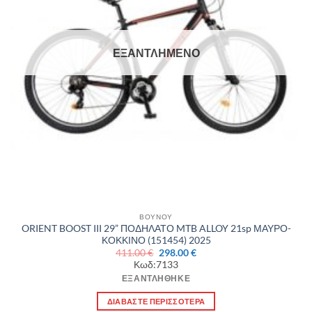
ΕΞΑΝΤΛΗΜΈΝΟ
ΒΟΥΝΟΥ
ORIENT BOOST III 29” ΠΟΔΗΛΑΤΟ MTB ALLOY 21sp ΜΑΥΡΟ-
ΚΟΚΚΙΝΟ (151454) 2025
Original
Η
411.00
€
298.00
€
price
τρέχουσα
Κωδ:7133
was:
τιμή
411.00 €.
είναι:
ΕΞΑΝΤΛΉΘΗΚΕ
298.00 €.
ΔΙΑΒΆΣΤΕ ΠΕΡΙΣΣΌΤΕΡΑ