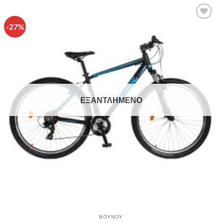
-27%
Πρόσθήκη
στην λίστα
επιθυμιών
ΕΞΑΝΤΛΗΜΈΝΟ
ΒΟΥΝΟΥ