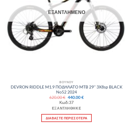
ΕΞΑΝΤΛΗΜΈΝΟ
ΒΟΥΝΟΥ
DEVRON RIDDLE M1.9 ΠΟΔΗΛΑΤΟ MTB 29'' 3X8sp BLACK
No52 2024
Original
Η
620.00
€
440.00
€
price
τρέχουσα
Κωδ:37
was:
τιμή
620.00 €.
είναι:
ΕΞΑΝΤΛΉΘΗΚΕ
440.00 €.
ΔΙΑΒΆΣΤΕ ΠΕΡΙΣΣΌΤΕΡΑ