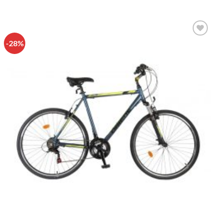
-28%
Πρόσθήκη
στην λίστα
επιθυμιών