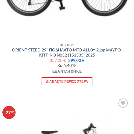
ΒΟΥΝΟΥ
ORIENT STEED 29'' ΠΟΔΗΛΑΤΟ MTB ALLOY 21sp ΜΑΥΡΟ-
ΚΙΤΡΙΝΟ Νο52 (151535) 2025
Original
Η
337.00
€
299.00
€
price
τρέχουσα
Κωδ:4018
was:
τιμή
337.00 €.
είναι:
ΕΞΑΝΤΛΉΘΗΚΕ
299.00 €.
ΔΙΑΒΆΣΤΕ ΠΕΡΙΣΣΌΤΕΡΑ
-27%
Πρόσθήκη
στην λίστα
επιθυμιών