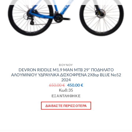
ΒΟΥΝΟΥ
DEVRON RIDDLE M1.9 MAN MTB 29'' ΠΟΔΗΛΑΤΟ
ΑΛΟΥΜΙΝΙΟΥ ΥΔΡΑΥΛΙΚΑ ΔΙΣΚΟΦΡΕΝΑ 2Χ8sp BLUE No52
2024
Original
Η
650.00
€
450.00
€
price
τρέχουσα
Κωδ:35
was:
τιμή
650.00 €.
είναι:
ΕΞΑΝΤΛΉΘΗΚΕ
450.00 €.
ΔΙΑΒΆΣΤΕ ΠΕΡΙΣΣΌΤΕΡΑ