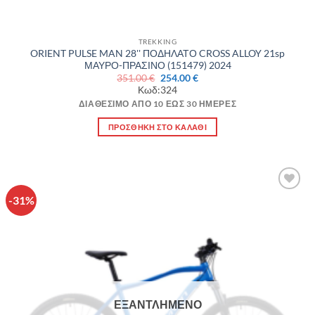
TREKKING
ORIENT PULSE MAN 28'' ΠΟΔΗΛΑΤΟ CROSS ALLOY 21sp
ΜΑΥΡΟ-ΠΡΑΣΙΝΟ (151479) 2024
Original
Η
351.00
€
254.00
€
price
τρέχουσα
Κωδ:324
was:
τιμή
351.00 €.
είναι:
ΔΙΑΘΈΣΙΜΟ ΑΠΌ 10 ΈΩΣ 30 ΗΜΈΡΕΣ
254.00 €.
ΠΡΟΣΘΉΚΗ ΣΤΟ ΚΑΛΆΘΙ
-31%
Πρόσθήκη
στην λίστα
επιθυμιών
ΕΞΑΝΤΛΗΜΈΝΟ