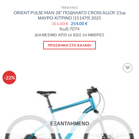
TREKKING
ORIENT PULSE MAN 28” ΠΟΔΗΛΑΤΟ CROSS ALLOY 21sp
ΜΑΥΡΟ-ΚΙΤΡΙΝΟ (151479) 2025
Original
Η
351.00
€
254.00
€
price
τρέχουσα
Κωδ:7074
was:
τιμή
351.00 €.
είναι:
ΔΙΑΘΈΣΙΜΟ ΑΠΌ 10 ΈΩΣ 30 ΗΜΈΡΕΣ
254.00 €.
ΠΡΟΣΘΉΚΗ ΣΤΟ ΚΑΛΆΘΙ
-22%
Πρόσθήκη
στην λίστα
επιθυμιών
ΕΞΑΝΤΛΗΜΈΝΟ