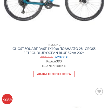
TREKKING
GHOST SQUARE BASE 1X10sp ΠΟΔΗΛΑΤΟ 28'' CROSS
PETROL BLUE/OCEAN BLUE 52cm 2024
Original
Η
790.00
€
620.00
€
price
τρέχουσα
Κωδ:6390
was:
τιμή
790.00 €.
είναι:
ΕΞΑΝΤΛΉΘΗΚΕ
620.00 €.
ΔΙΑΒΆΣΤΕ ΠΕΡΙΣΣΌΤΕΡΑ
-28%
Πρόσθήκη
στην λίστα
επιθυμιών