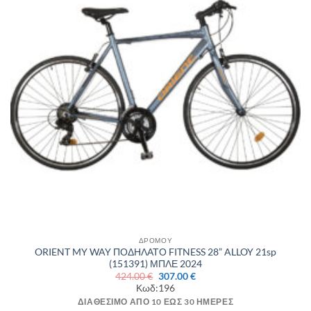
ΔΡΟΜΟΥ
ORIENT MY WAY ΠΟΔΗΛΑΤΟ FITNESS 28” ALLOY 21sp
(151391) ΜΠΛΕ 2024
Original
Η
424.00
€
307.00
€
price
τρέχουσα
Κωδ:196
was:
τιμή
424.00 €.
είναι:
ΔΙΑΘΈΣΙΜΟ ΑΠΌ 10 ΈΩΣ 30 ΗΜΈΡΕΣ