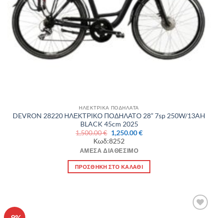
ΗΛΕΚΤΡΙΚΑ ΠΟΔΗΛΑΤΑ
DEVRON 28220 ΗΛΕΚΤΡΙΚΟ ΠΟΔΗΛΑΤΟ 28” 7sp 250W/13AH
BLACK 45cm 2025
Original
Η
1,500.00
€
1,250.00
€
price
τρέχουσα
Κωδ:8252
was:
τιμή
1,500.00 €.
είναι:
ΆΜΕΣΑ ΔΙΑΘΈΣΙΜΟ
1,250.00 €.
ΠΡΟΣΘΉΚΗ ΣΤΟ ΚΑΛΆΘΙ
-9%
Πρόσθήκη