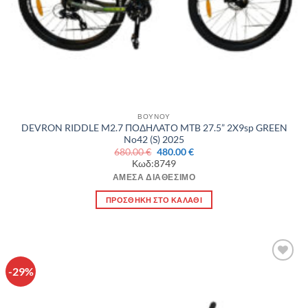
ΒΟΥΝΟΥ
DEVRON RIDDLE M2.7 ΠΟΔΗΛΑΤΟ MTB 27.5” 2X9sp GREEN
No42 (S) 2025
Original
Η
680.00
€
480.00
€
price
τρέχουσα
Κωδ:8749
was:
τιμή
680.00 €.
είναι:
ΆΜΕΣΑ ΔΙΑΘΈΣΙΜΟ
480.00 €.
ΠΡΟΣΘΉΚΗ ΣΤΟ ΚΑΛΆΘΙ
-29%
Πρόσθήκη
στην λίστα
επιθυμιών