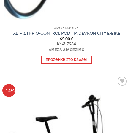
ΑΝΤΑΛΛΑΚΤΙΚΑ
ΧΕΙΡΙΣΤΗΡΙΟ-CONTROL POD ΓΙΑ DEVRON CITY E-BIKE
65.00
€
Κωδ:7984
ΆΜΕΣΑ ΔΙΑΘΈΣΙΜΟ
ΠΡΟΣΘΉΚΗ ΣΤΟ ΚΑΛΆΘΙ
-14%
Πρόσθήκη
στην λίστα
επιθυμιών