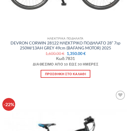
ΗΛΕΚΤΡΙΚΑ ΠΟΔΗΛΑΤΑ
DEVRON CORWIN 28122 ΗΛΕΚΤΡΙΚΟ ΠΟΔΗΛΑΤΟ 28” 7sp
250W/13AH GREY 49cm (BAFANG MOTOR) 2025
Original
Η
1,600.00
€
1,350.00
€
price
τρέχουσα
Κωδ:7831
was:
τιμή
1,600.00 €.
είναι:
ΔΙΑΘΈΣΙΜΟ ΑΠΌ 10 ΈΩΣ 30 ΗΜΈΡΕΣ
1,350.00 €.
ΠΡΟΣΘΉΚΗ ΣΤΟ ΚΑΛΆΘΙ
-22%
Πρόσθήκη
στην λίστα
επιθυμιών