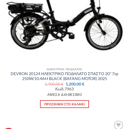
ΗΛΕΚΤΡΙΚΑ ΠΟΔΗΛΑΤΑ
DEVRON 20124 ΗΛΕΚΤΡΙΚΟ ΠΟΔΗΛΑΤΟ ΣΠΑΣΤΟ 20” 7sp
250W/10.4AH BLACK (BAFANG MOTOR) 2025
Original
Η
1,400.00
€
1,200.00
€
price
τρέχουσα
Κωδ:7963
was:
τιμή
1,400.00 €.
είναι:
ΆΜΕΣΑ ΔΙΑΘΈΣΙΜΟ
1,200.00 €.
ΠΡΟΣΘΉΚΗ ΣΤΟ ΚΑΛΆΘΙ