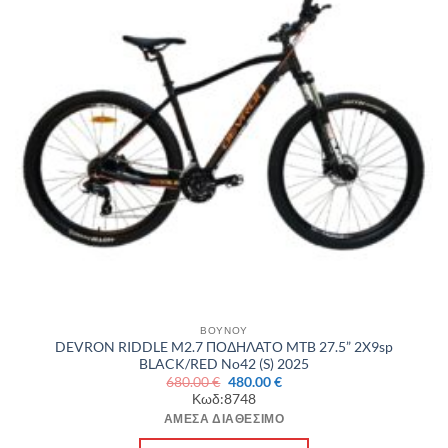
ΒΟΥΝΟΥ
DEVRON RIDDLE M2.7 ΠΟΔΗΛΑΤΟ MTB 27.5” 2X9sp
BLACK/RED No42 (S) 2025
Original
Η
680.00
€
480.00
€
price
τρέχουσα
Κωδ:8748
was:
τιμή
680.00 €.
είναι:
ΆΜΕΣΑ ΔΙΑΘΈΣΙΜΟ
480.00 €.