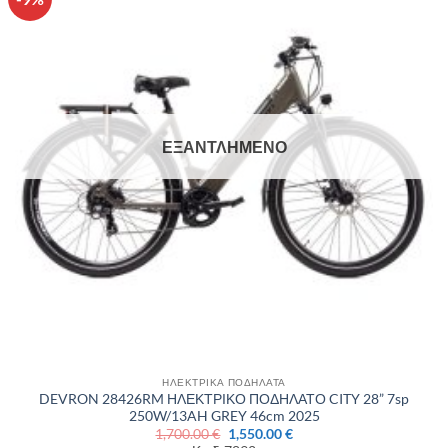
στην λίστα
επιθυμιών
ΕΞΑΝΤΛΗΜΈΝΟ
ΗΛΕΚΤΡΙΚΑ ΠΟΔΗΛΑΤΑ
DEVRON 28426RM ΗΛΕΚΤΡΙΚΟ ΠΟΔΗΛΑΤΟ CITY 28” 7sp
250W/13AH GREY 46cm 2025
Original
Η
1,700.00
€
1,550.00
€
price
τρέχουσα