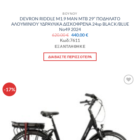
ΒΟΥΝΟΥ
DEVRON RIDDLE M1.9 MAN MTB 29” ΠΟΔΗΛΑΤΟ
ΑΛΟΥΜΙΝΙΟΥ ΥΔΡΑΥΛΙΚΑ ΔΙΣΚΟΦΡΕΝΑ 24sp BLACK/BLUE
No49 2024
Original
Η
620.00
€
440.00
€
price
τρέχουσα
Κωδ:7611
was:
τιμή
620.00 €.
είναι:
ΕΞΑΝΤΛΉΘΗΚΕ
440.00 €.
ΔΙΑΒΆΣΤΕ ΠΕΡΙΣΣΌΤΕΡΑ
-17%
Πρόσθήκη
στην λίστα
επιθυμιών