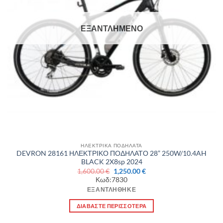
ΕΞΑΝΤΛΗΜΈΝΟ
ΗΛΕΚΤΡΙΚΑ ΠΟΔΗΛΑΤΑ
DEVRON 28161 ΗΛΕΚΤΡΙΚΟ ΠΟΔΗΛΑΤΟ 28” 250W/10.4AH
BLACK 2X8sp 2024
Original
Η
1,600.00
€
1,250.00
€
price
τρέχουσα
Κωδ:7830
was:
τιμή
1,600.00 €.
είναι:
ΕΞΑΝΤΛΉΘΗΚΕ
1,250.00 €.
ΔΙΑΒΆΣΤΕ ΠΕΡΙΣΣΌΤΕΡΑ