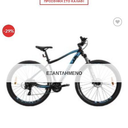
ΠΡΟΣΘΉΚΗ ΣΤΟ ΚΑΛΆΘΙ
-29%
Πρόσθήκη
στην λίστα
επιθυμιών
ΕΞΑΝΤΛΗΜΈΝΟ