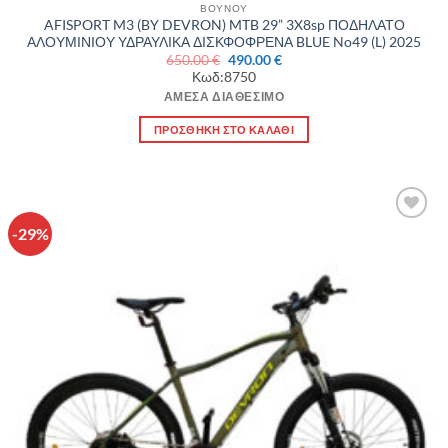
ΒΟΥΝΟΥ
AFISPORT M3 (BY DEVRON) MTB 29” 3X8sp ΠΟΔΗΛΑΤΟ
ΑΛΟΥΜΙΝΙΟΥ ΥΔΡΑΥΛΙΚΑ ΔΙΣΚΦΟΦΡΕΝΑ BLUE No49 (L) 2025
Original
Η
650.00
€
490.00
€
price
τρέχουσα
Κωδ:8750
was:
τιμή
650.00 €.
είναι:
ΆΜΕΣΑ ΔΙΑΘΈΣΙΜΟ
490.00 €.
ΠΡΟΣΘΉΚΗ ΣΤΟ ΚΑΛΆΘΙ
-29%
Πρόσθήκη
στην λίστα
επιθυμιών