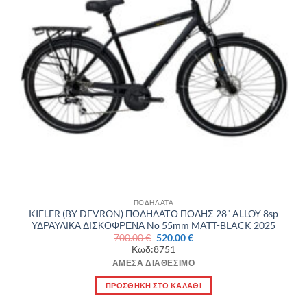
ΠΟΔΗΛΑΤΑ
KIELER (BY DEVRON) ΠΟΔΗΛΑΤΟ ΠΟΛΗΣ 28” ALLOY 8sp
ΥΔΡΑΥΛΙΚΑ ΔΙΣΚΟΦΡΕΝΑ No 55mm MATT-BLACK 2025
Original
Η
700.00
€
520.00
€
price
τρέχουσα
Κωδ:8751
was:
τιμή
700.00 €.
είναι:
ΆΜΕΣΑ ΔΙΑΘΈΣΙΜΟ
520.00 €.
ΠΡΟΣΘΉΚΗ ΣΤΟ ΚΑΛΆΘΙ