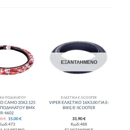
Πρόσθήκη
Πρόσθήκη
στην λίστα
στην λίστα
επιθυμιών
επιθυμιών
ΕΞΑΝΤΛΗΜΈΝΟ
ΙΚΑ ΠΟΔΗΛΑΤΟΥ
ΕΛΑΣΤΙΚΑ E-SCOOTER
D CAMO 20X2.125
VIPER ΕΛΑΣΤΙΚΟ 16X3.00 ΓΙΑ E-
 ΠΟΔΗΛΑΤΟΥ BMX
BIKE/E-SCOOTER
R-4602
Original
Η
00
€
15.00
€
31.90
€
price
τρέχουσα
Κωδ:473
Κωδ:488
was:
τιμή
Α ΔΙΑΘΈΣΙΜΟ
ΕΞΑΝΤΛΉΘΗΚΕ