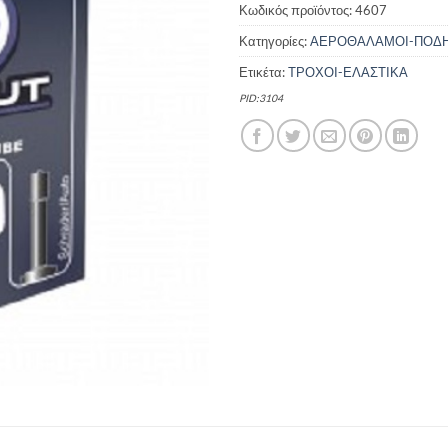
4.00 €.
είναι:
Κωδικός προϊόντος:
4607
3.80 €.
Κατηγορίες:
ΑΕΡΟΘΑΛΑΜΟΙ-ΠΟΔ
Ετικέτα:
ΤΡΟΧΟΙ-ΕΛΑΣΤΙΚΑ
PID:3104