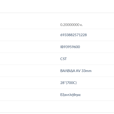
0.20000000 κ.
6933882571228
IB93959600
CST
ΒΑΛΒΙΔΑ AV 33mm
28''(700C)
Εξαντλήθηκε