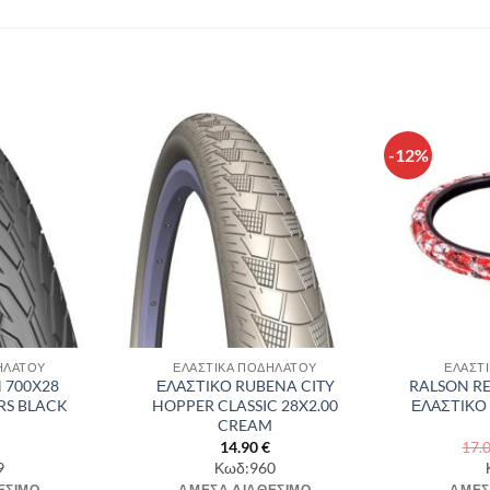
-12%
Πρόσθήκη
Πρόσθήκη
στην λίστα
στην λίστα
επιθυμιών
επιθυμιών
ΗΛΑΤΟΥ
ΕΛΑΣΤΙΚΑ ΠΟΔΗΛΑΤΟΥ
ΕΛΑΣΤ
 700Χ28
ΕΛΑΣΤΙΚΟ RUBENA CITY
RALSON RE
RS BLACK
HOPPER CLASSIC 28X2.00
ΕΛΑΣΤΙΚΟ
CREAM
14.90
€
17.
9
Κωδ:960
ΈΣΙΜΟ
ΆΜΕΣΑ ΔΙΑΘΈΣΙΜΟ
ΆΜΕΣ