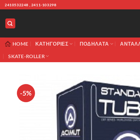
Μετάβαση
2410532248 , 2411-103298
στο
περιεχόμενο
HOME
ΚΑΤΗΓΟΡΊΕΣ
ΠΟΔΉΛΑΤΑ
ΑΝΤΑΛ
SKATE-ROLLER
-5%