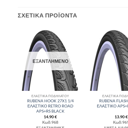
ΣΧΕΤΙΚΆ ΠΡΟΪΌΝΤΑ
θήκη
Πρόσθήκη
λίστα
στην λίστα
υμιών
επιθυμιών
ΕΞΑΝΤΛΗΜΈΝΟ
ΕΛΑΣΤΙΚΑ ΠΟΔΗΛΑΤΟΥ
ΕΛΑΣΤΙΚΑ ΠΟΔ
/2
RUBENA HOOK 27X1 1/4
RUBENA FLASH
ETRO
ΕΛΑΣΤΙΚΟ RETRO ROAD
ΕΛΑΣΤΙΚΟ APS+
APS+RS BLACK
14.90
€
13.90
€
Κωδ:968
Κωδ:96
ΕΞΑΝΤΛΉΘΗΚΕ
ΆΜΕΣΑ ΔΙΑΘ