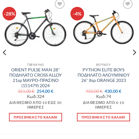
-28%
-4%
Πρόσθήκη
Πρόσθήκη
στην λίστα
στην λίστα
επιθυμιών
επιθυμιών
TREKKING
ΒΟΥΝΟΥ
ORIENT PULSE MAN 28''
PYTHON ELITE BOYS
ΠΟΔΗΛΑΤΟ CROSS ALLOY
ΠΟΔΗΛΑΤΟ ΑΛΟΥΜΙΝΙΟΥ
21sp ΜΑΥΡΟ-ΠΡΑΣΙΝΟ
26'' 8sp ORANGE 2023
(151479) 2024
Original
Η
Original
Η
351.00
€
254.00
€
450.00
€
430.00
€
σα
price
τρέχουσα
price
τρέχουσ
Κωδ:324
Κωδ:74
was:
τιμή
was:
τιμή
351.00 €.
είναι:
450.00 €.
είναι:
ΔΙΑΘΈΣΙΜΟ ΑΠΌ 10 ΈΩΣ 30
ΔΙΑΘΈΣΙΜΟ ΑΠΌ 4-10
€.
254.00 €.
430.00 €.
ΗΜΈΡΕΣ
ΗΜΈΡΕΣ
ΠΡΟΣΘΉΚΗ ΣΤΟ ΚΑΛΆΘΙ
ΠΡΟΣΘΉΚΗ ΣΤΟ ΚΑΛΆΘΙ