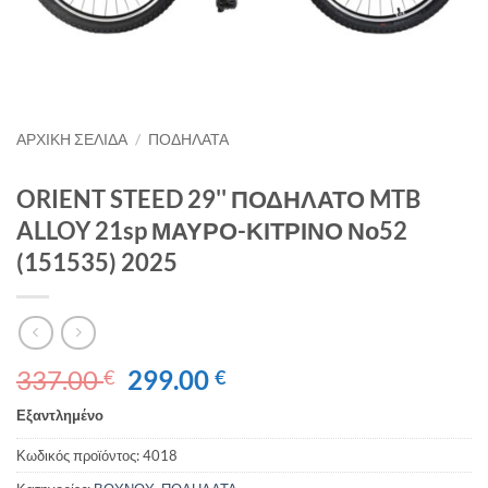
ΑΡΧΙΚΉ ΣΕΛΊΔΑ
/
ΠΟΔΗΛΑΤΑ
ORIENT STEED 29'' ΠΟΔΗΛΑΤΟ MTB
ALLOY 21sp ΜΑΥΡΟ-ΚΙΤΡΙΝΟ Νο52
(151535) 2025
Original
Η
337.00
299.00
€
€
price
τρέχουσα
Εξαντλημένο
was:
τιμή
337.00 €.
είναι:
Κωδικός προϊόντος:
4018
299.00 €.