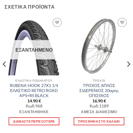
ΣΧΕΤΙΚΆ ΠΡΟΪΌΝΤΑ
Πρόσθήκη
Πρόσθήκη
στην λίστα
στην λίστα
επιθυμιών
επιθυμιών
ΕΞΑΝΤΛΗΜΈΝΟ
ΕΛΑΣΤΙΚΑ ΠΟΔΗΛΑΤΟΥ
ΤΡΟΧΟΙ
RUBENA HOOK 27X1 1/4
ΤΡΟΧΟΣ ΑΠΛΟΣ
ΕΛΑΣΤΙΚΟ RETRO ROAD
ΣΙΔΕΡΕΝΙΟΣ 20αρης
APS+RS BLACK
ΟΠΙΣΘΙΟΣ
14.90
€
16.90
€
Κωδ:968
Κωδ:1189
ΕΞΑΝΤΛΉΘΗΚΕ
ΆΜΕΣΑ ΔΙΑΘΈΣΙΜΟ
ΔΙΑΒΆΣΤΕ ΠΕΡΙΣΣΌΤΕΡΑ
ΠΡΟΣΘΉΚΗ ΣΤΟ ΚΑΛΆΘΙ