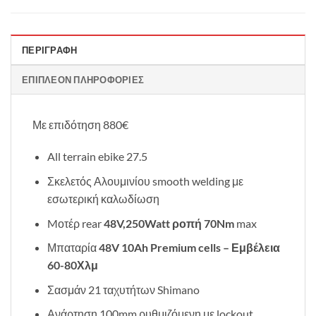
ΠΕΡΙΓΡΑΦΉ
ΕΠΙΠΛΈΟΝ ΠΛΗΡΟΦΟΡΊΕΣ
Με επιδότηση 880€
All terrain ebike 27.5
Σκελετός Αλουμινίου smooth welding με
εσωτερική καλωδίωση
Mοτέρ rear
48V,250Watt ροπή 70Nm
max
Μπαταρία
48V 10Ah Premium cells – Εμβέλεια
60-80Χλμ
Σασμάν 21 ταχυτήτων Shimano
Ανάρτηση 100mm ρυθμιζόμενη με lockout