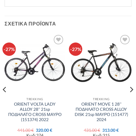
ΣΧΕΤΙΚΆ ΠΡΟΪΌΝΤΑ
-27%
-27%
Πρόσθήκη
Πρόσθήκη
στην λίστα
στην λίστα
επιθυμιών
επιθυμιών
TREKKING
TREKKING
ORIENT VOLTA LADY
ORIENT MOVE 1 28''
ALLOY 28'' 21sp
ΠΟΔΗΛΑΤΟ CROSS ALLOY
ΠΟΔΗΛΑΤΟ CROSS ΜΑΥΡΟ
DISK 21sp ΜΑΥΡΟ (151477)
(151374) 2022
2024
Original
Η
Original
Η
441.00
€
320.00
€
431.00
€
313.00
€
σα
price
τρέχουσα
price
τρέχουσ
Κωδ:374
Κωδ:315