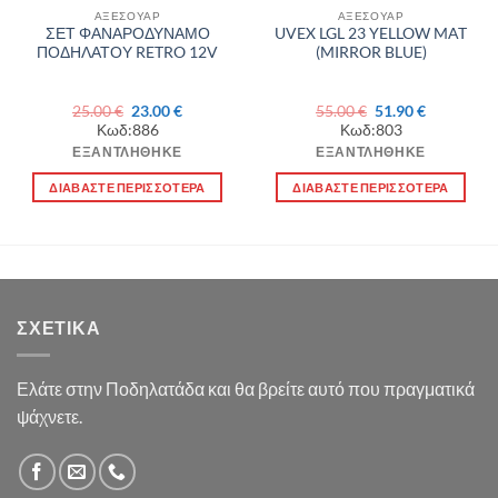
ΑΞΕΣΟΥΑΡ
ΑΞΕΣΟΥΑΡ
ΣΕΤ ΦΑΝΑΡΟΔΥΝΑΜΟ
UVEX LGL 23 YELLOW MAT
ΠΟΔΗΛΑΤΟΥ RETRO 12V
(MIRROR BLUE)
Original
Η
Original
Η
25.00
€
23.00
€
55.00
€
51.90
€
price
τρέχουσα
price
τρέχουσα
Κωδ:886
Κωδ:803
was:
τιμή
was:
τιμή
25.00 €.
είναι:
55.00 €.
είναι:
ΕΞΑΝΤΛΉΘΗΚΕ
ΕΞΑΝΤΛΉΘΗΚΕ
23.00 €.
51.90 €.
ΔΙΑΒΆΣΤΕ ΠΕΡΙΣΣΌΤΕΡΑ
ΔΙΑΒΆΣΤΕ ΠΕΡΙΣΣΌΤΕΡΑ
ΣΧΕΤΙΚΆ
Ελάτε στην Ποδηλατάδα και θα βρείτε αυτό που πραγματικά
ψάχνετε.