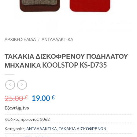
ΑΡΧΙΚΉ ΣΕΛΊΔΑ
/
ΑΝΤΑΛΛΑΚΤΙΚΑ
ΤΑΚΑΚΙΑ ΔΙΣΚΟΦΡΕΝΟΥ ΠΟΔΗΛΑΤΟΥ
ΜΗΧΑΝΙΚΑ KOOLSTOP KS-D735
Original
Η
25.00
19.00
€
€
price
τρέχουσα
Εξαντλημένο
was:
τιμή
25.00 €.
είναι:
Κωδικός προϊόντος:
3062
19.00 €.
Κατηγορίες:
ΑΝΤΑΛΛΑΚΤΙΚΑ
,
ΤΑΚΑΚΙΑ ΔΙΣΚΟΦΡΕΝΩΝ