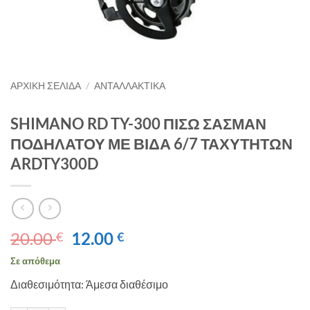
ΑΡΧΙΚΉ ΣΕΛΊΔΑ
/
ΑΝΤΑΛΛΑΚΤΙΚΑ
SHIMANO RD TY-300 ΠΙΣΩ ΣΑΣΜΑΝ
ΠΟΔΗΛΑΤΟΥ ΜΕ ΒΙΔΑ 6/7 ΤΑΧΥΤΗΤΩΝ
ARDTY300D
Original
Η
20.00
12.00
€
€
price
τρέχουσα
Σε απόθεμα
was:
τιμή
Διαθεσιμότητα: Άμεσα διαθέσιμο
20.00 €.
είναι:
12.00 €.