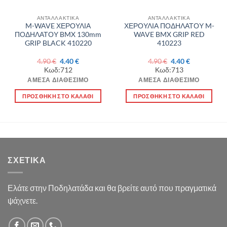
ΑΝΤΑΛΛΑΚΤΙΚΑ
ΑΝΤΑΛΛΑΚΤΙΚΑ
M-WAVE ΧΕΡΟΥΛΙΑ
ΧΕΡΟΥΛΙΑ ΠΟΔΗΛΑΤΟΥ M-
ΠΟΔΗΛΑΤΟΥ BMX 130mm
WAVE BMX GRIP RED
GRIP BLACK 410220
410223
Original
Η
Original
Η
4.90
€
4.40
€
4.90
€
4.40
€
α
price
τρέχουσα
price
τρέχουσα
Κωδ:712
Κωδ:713
was:
τιμή
was:
τιμή
4.90 €.
είναι:
4.90 €.
είναι:
ΆΜΕΣΑ ΔΙΑΘΈΣΙΜΟ
ΆΜΕΣΑ ΔΙΑΘΈΣΙΜΟ
4.40 €.
4.40 €.
ΠΡΟΣΘΉΚΗ ΣΤΟ ΚΑΛΆΘΙ
ΠΡΟΣΘΉΚΗ ΣΤΟ ΚΑΛΆΘΙ
ΣΧΕΤΙΚΆ
Ελάτε στην Ποδηλατάδα και θα βρείτε αυτό που πραγματικά
ψάχνετε.