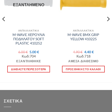
ΕΞΑΝΤΛΗΜΈΝΟ
ΑΝΤΑΛΛΑΚΤΙΚΑ
ΑΝΤΑΛΛΑΚΤΙΚΑ
M-WAVE ΧΕΡΟΥΛΙΑ
M-WAVE BMX GRIP
ΠΟΔΗΛΑΤΟΥ SOFT
YELLOW 410225
PLASTIC 410252
Original
Η
Original
Η
6.00
€
5.00
€
4.90
€
4.40
€
α
price
τρέχουσα
price
τρέχουσα
Κωδ:704
Κωδ:718
was:
τιμή
was:
τιμή
6.00 €.
είναι:
4.90 €.
είναι:
ΕΞΑΝΤΛΉΘΗΚΕ
ΆΜΕΣΑ ΔΙΑΘΈΣΙΜΟ
5.00 €.
4.40 €.
ΔΙΑΒΆΣΤΕ ΠΕΡΙΣΣΌΤΕΡΑ
ΠΡΟΣΘΉΚΗ ΣΤΟ ΚΑΛΆΘΙ
ΣΧΕΤΙΚΆ