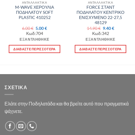
ΑΝΤΑΛΛΑΚΤΙΚΑ
ΑΝΤΑΛΛΑΚΤΙΚΑ
M-WAVE ΧΕΡΟΥΛΙΑ
FORCE ΣΤΑΝΤ
ΠΟΔΗΛΑΤΟΥ SOFT
ΠΟΔΗΛΑΤΟΥ ΚΕΝΤΡΙΚΟ
PLASTIC 410252
ΕΝΙΣΧΥΜΕΝΟ 22-27,5
48129
Original
Η
Original
Η
6.00
€
5.00
€
14.90
€
9.40
€
price
τρέχουσα
price
τρέχουσα
Κωδ:704
Κωδ:342
was:
τιμή
was:
τιμή
6.00 €.
είναι:
14.90 €.
είναι:
ΕΞΑΝΤΛΉΘΗΚΕ
ΕΞΑΝΤΛΉΘΗΚΕ
5.00 €.
9.40 €.
ΔΙΑΒΆΣΤΕ ΠΕΡΙΣΣΌΤΕΡΑ
ΔΙΑΒΆΣΤΕ ΠΕΡΙΣΣΌΤΕΡΑ
ΣΧΕΤΙΚΆ
Ελάτε στην Ποδηλατάδα και θα βρείτε αυτό που πραγματικά
ψάχνετε.