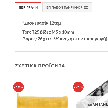
ΠΕΡΙΓΡΑΦΉ
ΕΠΙΠΛΈΟΝ ΠΛΗΡΟΦΟΡΊΕΣ
*Συσκευασία 12τεμ.
Torx T25 βίδες M5 x 10mm
Βάρος: 26 g (+/- 5% ανοχή στην παραγωγή)
ΣΧΕΤΙΚΆ ΠΡΟΪΌΝΤΑ
-10%
-21%
θήκη
Πρόσθήκη
λίστα
στην λίστα
υμιών
επιθυμιών
ΕΞΑΝΤΛΗ