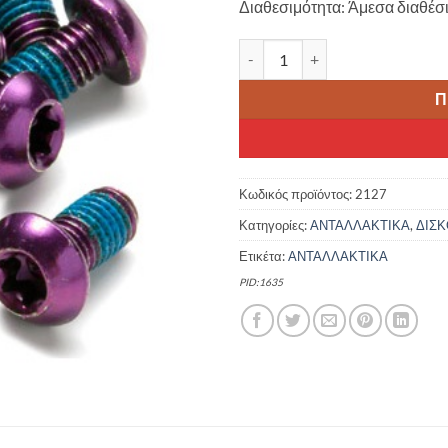
Διαθεσιμότητα: Άμεσα διαθέσ
20.00 €.
είνα
16.0
REVERSE ΣΕΤ ΒΙΔΕΣ ΔΙΣΚΟΠΛ
Π
Κωδικός προϊόντος:
2127
Κατηγορίες:
ΑΝΤΑΛΛΑΚΤΙΚΑ
,
ΔΙΣ
Ετικέτα:
ΑΝΤΑΛΛΑΚΤΙΚΑ
PID:1635