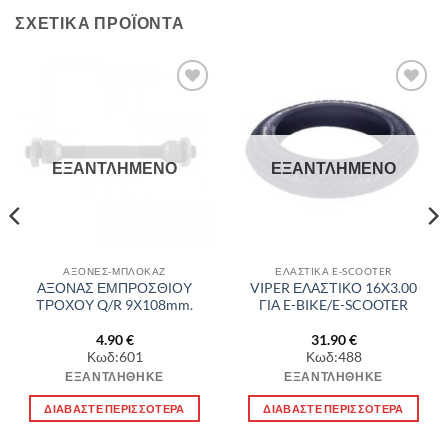
ΣΧΕΤΙΚΆ ΠΡΟΪΌΝΤΑ
Πρόσθήκη
Πρόσθήκη
στην λίστα
στην λίστα
επιθυμιών
επιθυμιών
ΕΞΑΝΤΛΗΜΈΝΟ
ΕΞΑΝΤΛΗΜΈΝΟ
ΑΞΟΝΕΣ-ΜΠΛΟΚΑΖ
ΕΛΑΣΤΙΚΑ E-SCOOTER
ΑΞΟΝΑΣ ΕΜΠΡΟΣΘΙΟΥ
VIPER ΕΛΑΣΤΙΚΟ 16X3.00
ΤΡΟΧΟΥ Q/R 9Χ108mm.
ΓΙΑ E-BIKE/E-SCOOTER
4.90
€
31.90
€
Κωδ:601
Κωδ:488
ΕΞΑΝΤΛΉΘΗΚΕ
ΕΞΑΝΤΛΉΘΗΚΕ
ΔΙΑΒΆΣΤΕ ΠΕΡΙΣΣΌΤΕΡΑ
ΔΙΑΒΆΣΤΕ ΠΕΡΙΣΣΌΤΕΡΑ