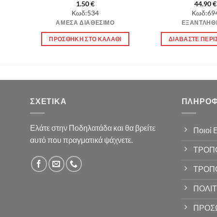
1.50
€
44.90
€
Κωδ:534
Κωδ:69
ΆΜΕΣΑ ΔΙΑΘΈΣΙΜΟ
ΕΞΑΝΤΛΉΘ
Ι
ΠΡΟΣΘΉΚΗ ΣΤΟ ΚΑΛΆΘΙ
ΔΙΑΒΆΣΤΕ ΠΕΡΙ
ΣΧΕΤΙΚΆ
ΠΛΗΡΟΦ
Ελάτε στην Ποδηλατάδα και θα βρείτε
Ποιοί 
αυτό που πραγματικά ψάχνετε.
ΤΡΟΠ
ΤΡΟΠ
ΠΟΛΙΤ
ΠΡΟΣ