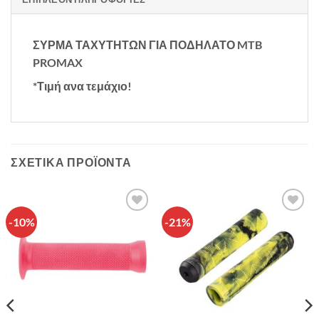
ΣΥΡΜΑ ΤΑΧΥΤΗΤΩΝ ΓΙΑ ΠΟΔΗΛΑΤΟ MTB
PROMAX
*Τιμή ανα τεμάχιο!
ΣΧΕΤΙΚΆ ΠΡΟΪΌΝΤΑ
-10%
-21%
Πρόσθήκη
Πρόσθήκη
στην λίστα
στην λίστα
επιθυμιών
επιθυμιών