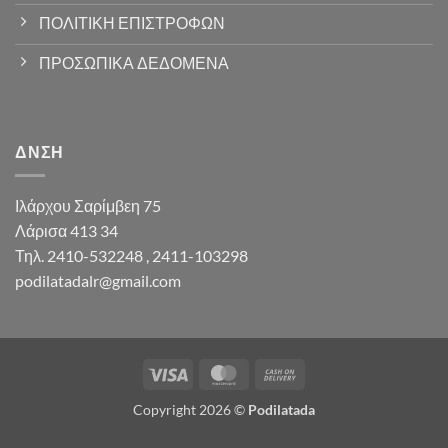
ΠΟΛΙΤΙΚΗ ΕΠΙΣΤΡΟΦΩΝ
ΠΡΟΣΩΠΙΚΑ ΔΕΔΟΜΕΝΑ
ΔΝΣΗ
Ιλάρχου Σαρίμβεη 75
Λάρισα 413 34
Τηλ. 2410-532248 , 2411-103298
podilatadalr@gmail.com
Visa
MasterCard
Cash
On
Copyright 2026 ©
Podilatada
Delivery