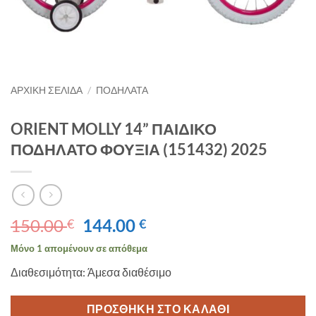
ΑΡΧΙΚΉ ΣΕΛΊΔΑ
/
ΠΟΔΗΛΑΤΑ
ORIENT MOLLY 14” ΠΑΙΔΙΚΟ
ΠΟΔΗΛΑΤΟ ΦΟΥΞΙΑ (151432) 2025
Original
Η
150.00
144.00
€
€
price
τρέχουσα
Μόνο 1 απομένουν σε απόθεμα
was:
τιμή
Διαθεσιμότητα: Άμεσα διαθέσιμο
150.00 €.
είναι:
144.00 €.
ΠΡΟΣΘΉΚΗ ΣΤΟ ΚΑΛΆΘΙ