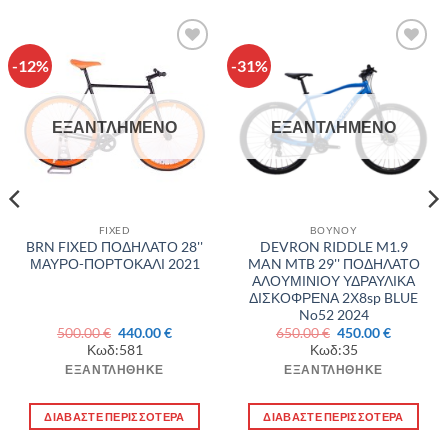
-12%
-31%
Πρόσθήκη
Πρόσθήκη
στην λίστα
στην λίστα
επιθυμιών
επιθυμιών
ΕΞΑΝΤΛΗΜΈΝΟ
ΕΞΑΝΤΛΗΜΈΝΟ
FIXED
ΒΟΥΝΟΥ
BRN FIXED ΠΟΔΗΛΑΤΟ 28''
DEVRON RIDDLE M1.9
ΜΑΥΡΟ-ΠΟΡΤΟΚΑΛΙ 2021
MAN MTB 29'' ΠΟΔΗΛΑΤΟ
ΑΛΟΥΜΙΝΙΟΥ ΥΔΡΑΥΛΙΚΑ
ΔΙΣΚΟΦΡΕΝΑ 2Χ8sp BLUE
No52 2024
Original
Η
Original
Η
500.00
€
440.00
€
650.00
€
450.00
€
σα
price
τρέχουσα
price
τρέχουσ
Κωδ:581
Κωδ:35
was:
τιμή
was:
τιμή
500.00 €.
είναι:
650.00 €.
είναι:
ΕΞΑΝΤΛΉΘΗΚΕ
ΕΞΑΝΤΛΉΘΗΚΕ
€.
440.00 €.
450.00 €.
ΔΙΑΒΆΣΤΕ ΠΕΡΙΣΣΌΤΕΡΑ
ΔΙΑΒΆΣΤΕ ΠΕΡΙΣΣΌΤΕΡΑ