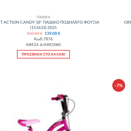
ΠΑΙΔΙΚΑ
T ACTION CANDY 18'' ΠΑΙΔΙΚΟ ΠΟΔΗΛΑΤΟ ΦΟΥΞΙΑ
ORI
(151633) 2025
Original
Η
150.00
€
139.00
€
price
τρέχουσα
Κωδ:7876
was:
τιμή
ΆΜΕΣΑ ΔΙΑΘΈΣΙΜΟ
150.00 €.
είναι:
139.00 €.
ΠΡΟΣΘΉΚΗ ΣΤΟ ΚΑΛΆΘΙ
-7%
Πρόσθήκη
στην λίστα
επιθυμιών