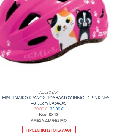
ΑΞΕΣΟΥΑΡ
A-MISI ΠΑΙΔΙΚΟ ΚΡΑΝΟΣ ΠΟΔΗΛΑΤΟΥ INMOLD PINK NoS
48-50cm CAS46XS
Original
Η
30.00
€
25.00
€
price
τρέχουσα
Κωδ:8343
was:
τιμή
ΆΜΕΣΑ ΔΙΑΘΈΣΙΜΟ
30.00 €.
είναι:
25.00 €.
ΠΡΟΣΘΉΚΗ ΣΤΟ ΚΑΛΆΘΙ