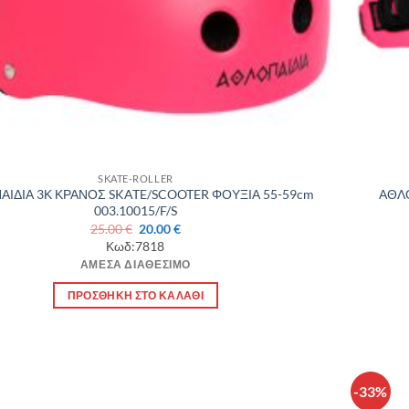
SKATE-ROLLER
ΑΙΔΙΑ 3Κ ΚΡΑΝΟΣ SKATE/SCOOTER ΦΟΥΞΙΑ 55-59cm
ΑΘΛΟ
003.10015/F/S
Original
Η
25.00
€
20.00
€
price
τρέχουσα
Κωδ:7818
was:
τιμή
ΆΜΕΣΑ ΔΙΑΘΈΣΙΜΟ
25.00 €.
είναι:
20.00 €.
ΠΡΟΣΘΉΚΗ ΣΤΟ ΚΑΛΆΘΙ
-33%
Πρόσθήκη
στην λίστα