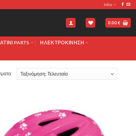
Infos
0.00
€
ΑΤΙΝΙ PARTS
ΗΛΕΚΤΡΟΚΙΝΗΣΗ
Sorted
σματα
by
latest
Πρόσθήκη
στην λίστα
επιθυμιών