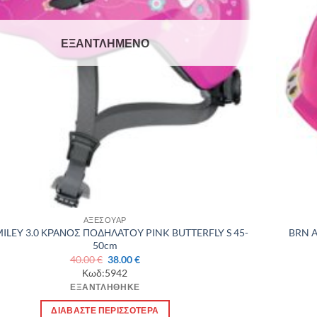
ΕΞΑΝΤΛΗΜΈΝΟ
ΑΞΕΣΟΥΑΡ
ILEY 3.0 ΚΡΑΝΟΣ ΠΟΔΗΛΑΤΟΥ PINK BUTTERFLY S 45-
BRN 
50cm
Original
Η
40.00
€
38.00
€
price
τρέχουσα
Κωδ:5942
was:
τιμή
ΕΞΑΝΤΛΉΘΗΚΕ
40.00 €.
είναι:
38.00 €.
ΔΙΑΒΆΣΤΕ ΠΕΡΙΣΣΌΤΕΡΑ