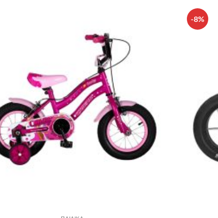
-8%
Πρόσθήκη
στην λίστα
επιθυμιών