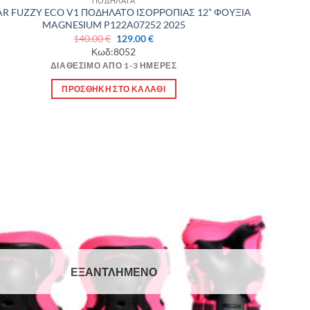
ΠΟΔΗΛΑΤΑ
R FUZZY ECO V1 ΠΟΔΗΛΑΤΟ ΙΣΟΡΡΟΠΙΑΣ 12” ΦΟΥΞΙΑ
MAGNESIUM P122A07252 2025
Original
Η
140.00
€
129.00
€
price
τρέχουσα
Κωδ:8052
was:
τιμή
ΔΙΑΘΈΣΙΜΟ ΑΠΌ 1-3 ΗΜΈΡΕΣ
140.00 €.
είναι:
129.00 €.
ΠΡΟΣΘΉΚΗ ΣΤΟ ΚΑΛΆΘΙ
Πρόσθήκη
στην λίστα
επιθυμιών
ΕΞΑΝΤΛΗΜΈΝΟ