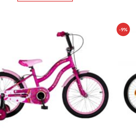
-9%
Πρόσθήκη
στην λίστα
επιθυμιών