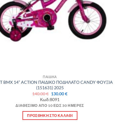
ΠΑΙΔΙΚΑ
T BMX 14” ACTION ΠΑΙΔΙΚΟ ΠΟΔΗΛΑΤΟ CANDY ΦΟΥΞΙΑ
(151631) 2025
Original
Η
140.00
€
130.00
€
price
τρέχουσα
Κωδ:8091
was:
τιμή
ΔΙΑΘΈΣΙΜΟ ΑΠΌ 10 ΈΩΣ 30 ΗΜΈΡΕΣ
140.00 €.
είναι:
130.00 €.
ΠΡΟΣΘΉΚΗ ΣΤΟ ΚΑΛΆΘΙ