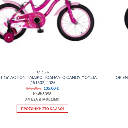
ΠΑΙΔΙΚΑ
T 16” ACTION ΠΑΙΔΙΚΟ ΠΟΔΗΛΑΤΟ CANDY ΦΟΥΞΙΑ
ORIEN
(151632) 2025
Original
Η
145.00
€
135.00
€
price
τρέχουσα
Κωδ:8098
was:
τιμή
ΆΜΕΣΑ ΔΙΑΘΈΣΙΜΟ
145.00 €.
είναι:
135.00 €.
ΠΡΟΣΘΉΚΗ ΣΤΟ ΚΑΛΆΘΙ