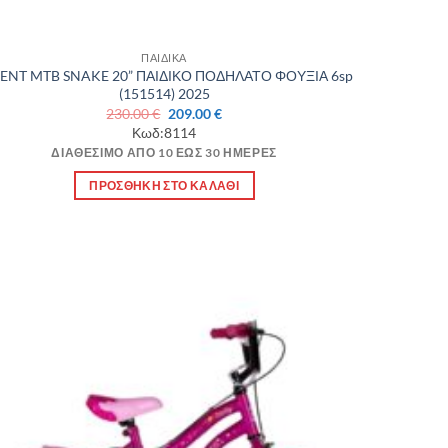
ΠΑΙΔΙΚΑ
ENT MTB SNAKE 20” ΠΑΙΔΙΚΟ ΠΟΔΗΛΑΤΟ ΦΟΥΞΙΑ 6sp
(151514) 2025
Original
Η
230.00
€
209.00
€
price
τρέχουσα
Κωδ:8114
was:
τιμή
ΔΙΑΘΈΣΙΜΟ ΑΠΌ 10 ΈΩΣ 30 ΗΜΈΡΕΣ
230.00 €.
είναι:
209.00 €.
ΠΡΟΣΘΉΚΗ ΣΤΟ ΚΑΛΆΘΙ
Πρόσθήκη
στην λίστα
επιθυμιών