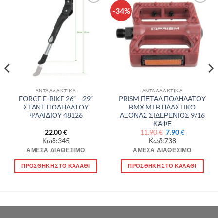
-34%
Πρόσθήκη
Πρόσθήκη
στην λίστα
στην λίστα
επιθυμιών
επιθυμιών
ΑΝΤΑΛΛΑΚΤΙΚΑ
ΑΝΤΑΛΛΑΚΤΙΚΑ
FORCE E-BIKE 26” – 29”
PRISM ΠΕΤΑΛ ΠΟΔΗΛΑΤΟΥ
ΣΤΑΝΤ ΠΟΔΗΛΑΤΟΥ
BMX MTB ΠΛΑΣΤΙΚΟ
ΨΑΛΙΔΙΟΥ 48126
ΑΞΟΝΑΣ ΣΙΔΕΡΕΝΙΟΣ 9/16
ΚΑΦΕ
Original
Η
22.00
€
11.90
€
7.90
€
price
τρέχουσα
Κωδ:345
Κωδ:738
was:
τιμή
11.90 €.
είναι:
ΆΜΕΣΑ ΔΙΑΘΈΣΙΜΟ
ΆΜΕΣΑ ΔΙΑΘΈΣΙΜΟ
7.90 €.
ΠΡΟΣΘΉΚΗ ΣΤΟ ΚΑΛΆΘΙ
ΠΡΟΣΘΉΚΗ ΣΤΟ ΚΑΛΆΘΙ