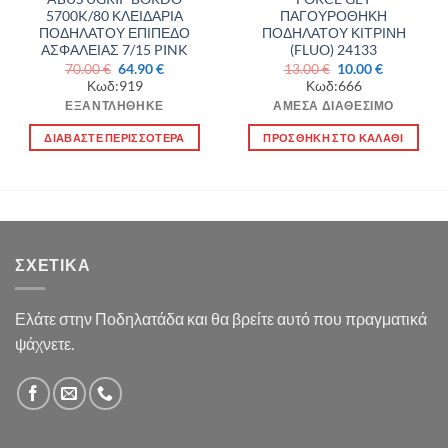
5700K/80 ΚΛΕΙΔΑΡΙΑ
ΠΑΓΟΥΡΟΘΗΚΗ
ΠΟΔΗΛΑΤΟΥ ΕΠΙΠΕΔΟ
ΠΟΔΗΛΑΤΟΥ ΚΙΤΡΙΝΗ
ΑΣΦΑΛΕΙΑΣ 7/15 PINK
(FLUO) 24133
Original
Η
Original
Η
70.00
€
64.90
€
13.00
€
10.00
€
α
price
τρέχουσα
price
τρέχουσα
Κωδ:919
Κωδ:666
was:
τιμή
was:
τιμή
70.00 €.
είναι:
13.00 €.
είναι:
ΕΞΑΝΤΛΉΘΗΚΕ
ΆΜΕΣΑ ΔΙΑΘΈΣΙΜΟ
64.90 €.
10.00 €.
ΔΙΑΒΆΣΤΕ ΠΕΡΙΣΣΌΤΕΡΑ
ΠΡΟΣΘΉΚΗ ΣΤΟ ΚΑΛΆΘΙ
ΣΧΕΤΙΚΆ
Ελάτε στην Ποδηλατάδα και θα βρείτε αυτό που πραγματικά
ψάχνετε.