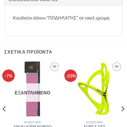
Κουδούνι 60mm ”ΠΟΔΗΛΑΤΗΣ” σε νικελ χρώμα.
ΣΧΕΤΙΚΆ ΠΡΟΪΌΝΤΑ
-7%
-23%
Πρόσθήκη
Πρόσθήκη
στην λίστα
στην λίστα
επιθυμιών
επιθυμιών
ΕΞΑΝΤΛΗΜΈΝΟ
ΑΞΕΣΟΥΑΡ
ΑΞΕΣΟΥΑΡ
ABUS UGRIP BORDO
FORCE GET