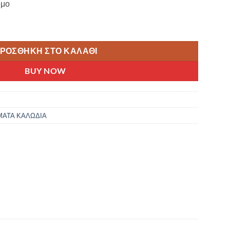
ιμο
 ΜΕ TEFLON CLARKS ΛΕΥΚΟ ποσότητα
ΡΟΣΘΉΚΗ ΣΤΟ ΚΑΛΆΘΙ
BUY NOW
ΜΑΤΑ ΚΑΛΩΔΙΑ