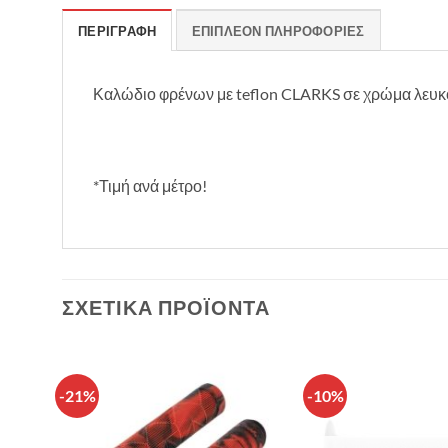
ΠΕΡΙΓΡΑΦΉ
ΕΠΙΠΛΈΟΝ ΠΛΗΡΟΦΟΡΊΕΣ
Καλώδιο φρένων με teflon CLARKS σε χρώμα λευκ
*Τιμή ανά μέτρο!
ΣΧΕΤΙΚΆ ΠΡΟΪΌΝΤΑ
-21%
-10%
θήκη
Πρόσθήκη
λίστα
στην λίστα
υμιών
επιθυμιών