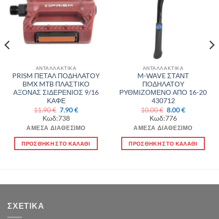
επιθυμιών
επιθυμιών
ΑΝΤΑΛΛΑΚΤΙΚΑ
ΑΝΤΑΛΛΑΚΤΙΚΑ
PRISM ΠΕΤΑΛ ΠΟΔΗΛΑΤΟΥ
M-WAVE ΣΤΑΝΤ
BMX MTB ΠΛΑΣΤΙΚΟ
ΠΟΔΗΛΑΤΟΥ
ΑΞΟΝΑΣ ΣΙΔΕΡΕΝΙΟΣ 9/16
ΡΥΘΜΙΖΟΜΕΝΟ ΑΠΟ 16-20
ΚΑΦΕ
430712
Original
Η
Original
Η
11.90
€
7.90
€
10.00
€
8.00
€
price
τρέχουσα
price
τρέχουσα
Κωδ:738
Κωδ:776
was:
τιμή
was:
τιμή
11.90 €.
είναι:
10.00 €.
είναι:
ΆΜΕΣΑ ΔΙΑΘΈΣΙΜΟ
ΆΜΕΣΑ ΔΙΑΘΈΣΙΜΟ
7.90 €.
8.00 €.
ΠΡΟΣΘΉΚΗ ΣΤΟ ΚΑΛΆΘΙ
ΠΡΟΣΘΉΚΗ ΣΤΟ ΚΑΛΆΘΙ
ΣΧΕΤΙΚΆ