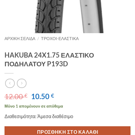
ΑΡΧΙΚΉ ΣΕΛΊΔΑ
/
ΤΡΟΧΟΙ-ΕΛΑΣΤΙΚΑ
HAKUBA 24X1.75 ΕΛΑΣΤΙΚΟ
ΠΟΔΗΛΑΤΟΥ P193D
Original
Η
12.00
10.50
€
€
price
τρέχουσα
Μόνο 1 απομένουν σε απόθεμα
was:
τιμή
Διαθεσιμότητα: Άμεσα διαθέσιμο
12.00 €.
είναι:
10.50 €.
ΠΡΟΣΘΉΚΗ ΣΤΟ ΚΑΛΆΘΙ