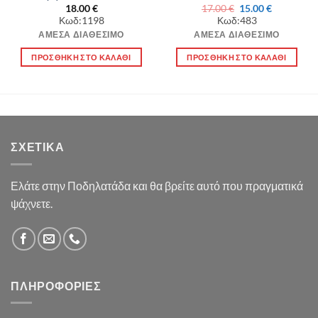
Original
Η
18.00
€
17.00
€
15.00
€
price
τρέχουσα
Κωδ:1198
Κωδ:483
was:
τιμή
17.00 €.
είναι:
ΆΜΕΣΑ ΔΙΑΘΈΣΙΜΟ
ΆΜΕΣΑ ΔΙΑΘΈΣΙΜΟ
15.00 €.
ΠΡΟΣΘΉΚΗ ΣΤΟ ΚΑΛΆΘΙ
ΠΡΟΣΘΉΚΗ ΣΤΟ ΚΑΛΆΘΙ
ΣΧΕΤΙΚΆ
Ελάτε στην Ποδηλατάδα και θα βρείτε αυτό που πραγματικά
ψάχνετε.
ΠΛΗΡΟΦΟΡΊΕΣ