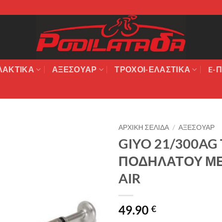
ΛΑΚΤΙΚΆ
ΑΞΕΣΟΥΆΡ
ΤΡΟΧΟΙ-ΕΛΑΣΤΙΚΑ
E-Π
ΑΡΧΙΚΉ ΣΕΛΊΔΑ
/
ΑΞΕΣΟΥΑΡ
GIYO 21/300A
Πρόσθήκη
ΠΟΔΗΛΑΤΟΥ ΜΕ
στην λίστα
επιθυμιών
AIR
49.90
€