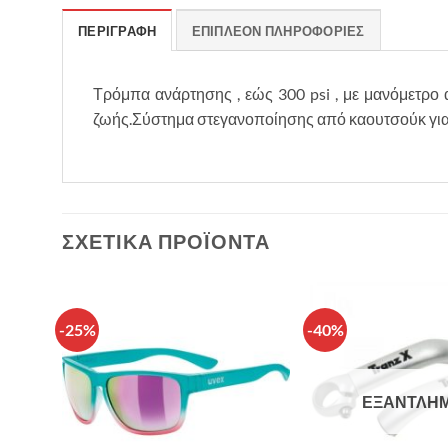
ΠΕΡΙΓΡΑΦΉ
ΕΠΙΠΛΈΟΝ ΠΛΗΡΟΦΟΡΊΕΣ
Τρόμπα ανάρτησης , εώς 300 psi , με μανόμετρο 
ζωής.Σύστημα στεγανοποίησης από καουτσούκ για ν
ΣΧΕΤΙΚΆ ΠΡΟΪΌΝΤΑ
-25%
-40%
θήκη
Πρόσθήκη
λίστα
στην λίστα
υμιών
επιθυμιών
ΕΞΑΝΤΛΗ