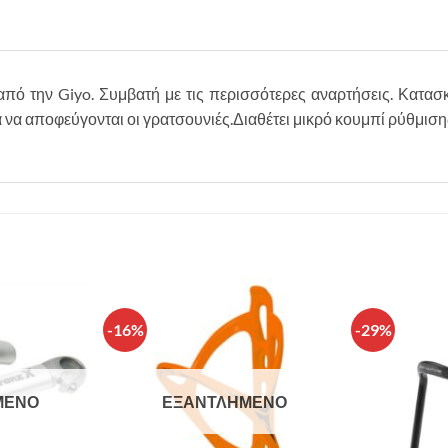
από την Giyo. Συμβατή με τις περισσότερες αναρτήσεις. Κατασ
α αποφεύγονται οι γρατσουνιές.Διαθέτει μικρό κουμπί ρύθμισης
-16%
-29%
Πρόσθήκη
Πρόσθήκη
στην λίστα
στην λίστα
επιθυμιών
επιθυμιών
ΜΈΝΟ
ΕΞΑΝΤΛΗΜΈΝΟ