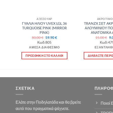
ΑΞΕΣΟΥΑΡ
ΑΚΡΟΤΙΜΟ
ΗΚΗ
ΓΥΑΛΙΑ ΗΛΙΟΥ UVEX LGL 36
TRANZX ΣΕΤ ΑΚ
132
TURQUOISE PINK (MIRROR
ΑΛΟΥΜΙΝΙΟΥ Π
PINK)
ΑΝΑΤΟΜΙΚΑ 
Original
Η
Or
80.00
€
59.90
€
15.00
€
9.
χουσα
price
τρέχουσα
pr
Κωδ:805
Κωδ:47
ή
was:
τιμή
wa
ΆΜΕΣΑ ΔΙΑΘΈΣΙΜΟ
ΕΞΑΝΤΛΉΘ
ι:
80.00 €.
είναι:
15
00 €.
59.90 €.
Ι
ΠΡΟΣΘΉΚΗ ΣΤΟ ΚΑΛΆΘΙ
ΔΙΑΒΆΣΤΕ ΠΕΡΙ
ΣΧΕΤΙΚΆ
ΠΛΗΡΟΦ
Ελάτε στην Ποδηλατάδα και θα βρείτε
Ποιοί 
αυτό που πραγματικά ψάχνετε.