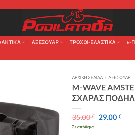
ΛΑΚΤΙΚΆ
ΑΞΕΣΟΥΆΡ
ΤΡΟΧΟΙ-ΕΛΑΣΤΙΚΑ
E-Π
ΑΡΧΙΚΉ ΣΕΛΊΔΑ
/
ΑΞΕΣΟΥΑΡ
M-WAVE AMSTE
Πρόσθήκη
ΣΧΑΡΑΣ ΠΟΔΗΛ
στην λίστα
επιθυμιών
Original
Η
35.00
29.00
€
€
price
τρέ
Σε απόθεμα
was:
τιμ