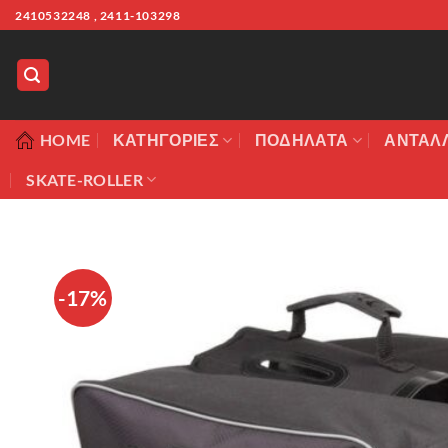
Μετάβαση
2410532248 , 2411-103298
στο
περιεχόμενο
HOME
ΚΑΤΗΓΟΡΊΕΣ
ΠΟΔΉΛΑΤΑ
ΑΝΤΑΛ
SKATE-ROLLER
-17%