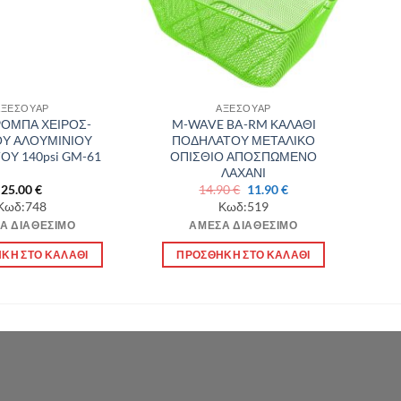
ΑΞΕΣΟΥΑΡ
ΑΞΕΣΟΥΑΡ
ΡΟΜΠΑ ΧΕΙΡΟΣ-
M-WAVE BA-RM ΚΑΛΑΘΙ
Υ ΑΛΟΥΜΙΝΙΟΥ
ΠΟΔΗΛΑΤΟΥ ΜΕΤΑΛΙΚΟ
Υ 140psi GM-61
ΟΠΙΣΘΙΟ ΑΠΟΣΠΩΜΕΝΟ
ΛΑΧΑΝΙ
Original
Η
25.00
€
14.90
€
11.90
€
price
τρέχουσα
Κωδ:748
Κωδ:519
was:
τιμή
Α ΔΙΑΘΈΣΙΜΟ
ΆΜΕΣΑ ΔΙΑΘΈΣΙΜΟ
14.90 €.
είναι:
11.90 €.
ΚΗ ΣΤΟ ΚΑΛΆΘΙ
ΠΡΟΣΘΉΚΗ ΣΤΟ ΚΑΛΆΘΙ