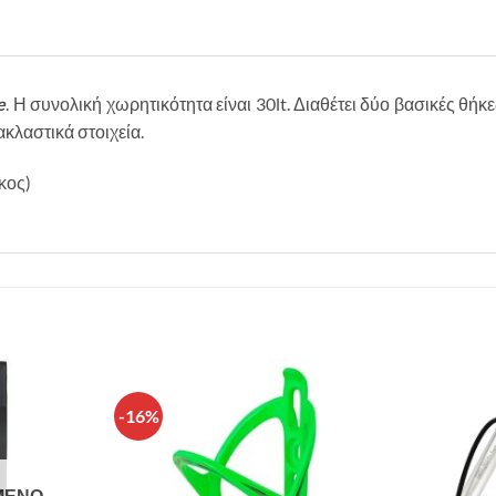
e
. Η συνολική χωρητικότητα είναι 30lt. Διαθέτει δύο βασικές θήκ
κλαστικά στοιχεία.
κος)
-16%
Πρόσθήκη
Πρόσθήκη
στην λίστα
στην λίστα
επιθυμιών
επιθυμιών
ΜΈΝΟ