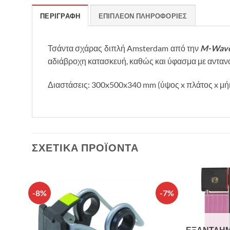
ΠΕΡΙΓΡΑΦΉ
ΕΠΙΠΛΈΟΝ ΠΛΗΡΟΦΟΡΊΕΣ
Τσάντα σχάρας διπλή Amsterdam από την
M-Wav
αδιάβροχη κατασκευή, καθώς και ύφασμα με αντανα
Διαστάσεις: 300x500x340 mm (ύψος x πλάτος x μή
ΣΧΕΤΙΚΆ ΠΡΟΪΌΝΤΑ
-8%
-7%
θήκη
Πρόσθήκη
λίστα
στην λίστα
υμιών
επιθυμιών
ΕΞΑΝΤΛΗ