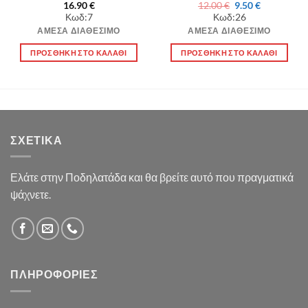
Original
Η
16.90
€
12.00
€
9.50
€
price
τρέχουσα
Κωδ:7
Κωδ:26
was:
τιμή
12.00 €.
είναι:
ΆΜΕΣΑ ΔΙΑΘΈΣΙΜΟ
ΆΜΕΣΑ ΔΙΑΘΈΣΙΜΟ
9.50 €.
ΠΡΟΣΘΉΚΗ ΣΤΟ ΚΑΛΆΘΙ
ΠΡΟΣΘΉΚΗ ΣΤΟ ΚΑΛΆΘΙ
ΣΧΕΤΙΚΆ
Ελάτε στην Ποδηλατάδα και θα βρείτε αυτό που πραγματικά
ψάχνετε.
ΠΛΗΡΟΦΟΡΊΕΣ