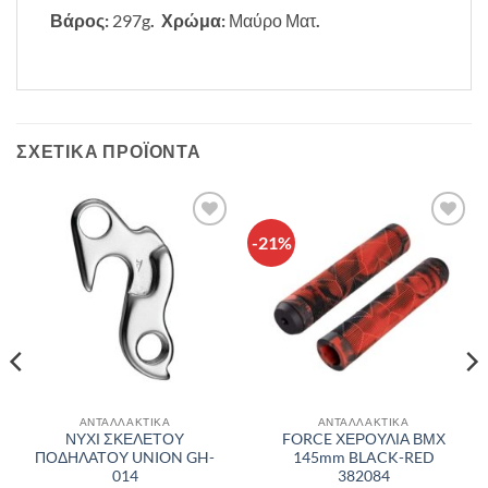
Βάρος:
297g
. Χρώμα:
Μαύρο Ματ
.
ΣΧΕΤΙΚΆ ΠΡΟΪΌΝΤΑ
-21%
Πρόσθήκη
Πρόσθήκη
στην λίστα
στην λίστα
επιθυμιών
επιθυμιών
ΑΝΤΑΛΛΑΚΤΙΚΑ
ΑΝΤΑΛΛΑΚΤΙΚΑ
ΝΥΧΙ ΣΚΕΛΕΤΟΥ
FORCE ΧΕΡΟΥΛΙΑ ΒΜΧ
ΠΟΔΗΛΑΤΟΥ UNION GH-
145mm BLACK-RED
014
382084