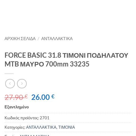
ΑΡΧΙΚΉ ΣΕΛΊΔΑ
/
ΑΝΤΑΛΛΑΚΤΙΚΑ
FORCE BASIC 31.8 ΤΙΜΟΝΙ ΠΟΔΗΛΑΤΟΥ
MTB ΜΑΥΡΟ 700mm 33235
Original
Η
27.90
26.00
€
€
price
τρέχουσα
Εξαντλημένο
was:
τιμή
27.90 €.
είναι:
Κωδικός προϊόντος:
2701
26.00 €.
Κατηγορίες:
ΑΝΤΑΛΛΑΚΤΙΚΑ
,
ΤΙΜΟΝΙΑ