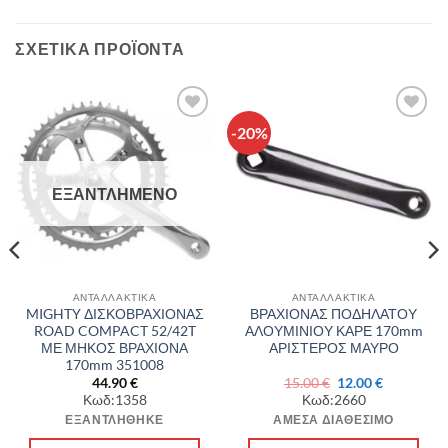
ΣΧΕΤΙΚΆ ΠΡΟΪΌΝΤΑ
-20%
Πρόσθήκη
Πρόσθήκη
στην λίστα
στην λίστα
επιθυμιών
επιθυμιών
ΕΞΑΝΤΛΗΜΈΝΟ
ΑΝΤΑΛΛΑΚΤΙΚΑ
ΑΝΤΑΛΛΑΚΤΙΚΑ
MIGHTY ΔΙΣΚΟΒΡΑΧΙΟΝΑΣ
ΒΡΑΧΙΟΝΑΣ ΠΟΔΗΛΑΤΟΥ
ROAD COMPACT 52/42T
ΑΛΟΥΜΙΝΙΟΥ ΚΑΡΕ 170mm
ΜΕ ΜΗΚΟΣ ΒΡΑΧΙΟΝΑ
ΑΡΙΣΤΕΡΟΣ ΜΑΥΡΟ
170mm 351008
Original
Η
44.90
€
15.00
€
12.00
€
α
price
τρέχουσα
Κωδ:1358
Κωδ:2660
was:
τιμή
15.00 €.
είναι:
ΕΞΑΝΤΛΉΘΗΚΕ
ΆΜΕΣΑ ΔΙΑΘΈΣΙΜΟ
12.00 €.