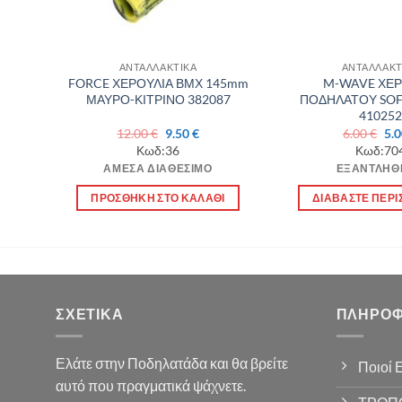
ΑΝΤΑΛΛΑΚΤΙΚΑ
ΑΝΤΑΛΛΑΚΤ
45mm
FORCE ΧΕΡΟΥΛΙΑ ΒΜΧ 145mm
M-WAVE ΧΕΡ
ΜΑΥΡΟ-ΚΙΤΡΙΝΟ 382087
ΠΟΔΗΛΑΤΟΥ SOF
410252
Original
Η
Ori
12.00
€
9.50
€
6.00
€
5.
χουσα
price
τρέχουσα
pri
Κωδ:36
Κωδ:70
was:
τιμή
was
ΆΜΕΣΑ ΔΙΑΘΈΣΙΜΟ
ΕΞΑΝΤΛΉΘ
:
12.00 €.
είναι:
6.0
 €.
9.50 €.
Ι
ΠΡΟΣΘΉΚΗ ΣΤΟ ΚΑΛΆΘΙ
ΔΙΑΒΆΣΤΕ ΠΕΡΙ
ΣΧΕΤΙΚΆ
ΠΛΗΡΟΦ
Ελάτε στην Ποδηλατάδα και θα βρείτε
Ποιοί 
αυτό που πραγματικά ψάχνετε.