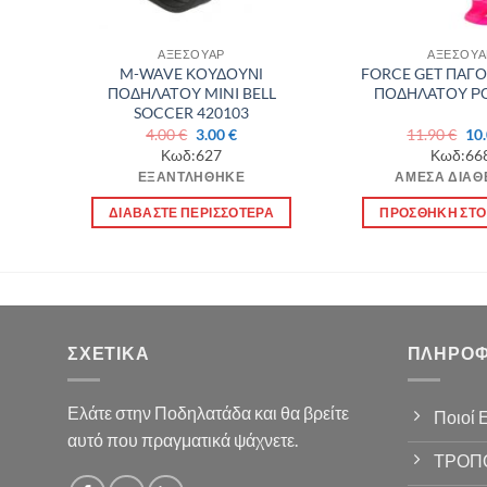
ΑΞΕΣΟΥΑΡ
ΑΞΕΣΟΥΑ
ΚΗ
M-WAVE ΚΟΥΔΟΥΝΙ
FORCE GET ΠΑΓ
OY
ΠΟΔΗΛΑΤΟΥ MINI BELL
ΠΟΔΗΛΑΤΟΥ ΡΟ
SOCCER 420103
Original
Η
Ori
4.00
€
3.00
€
11.90
€
10
ουσα
price
τρέχουσα
pri
Κωδ:627
Κωδ:66
was:
τιμή
was
ΕΞΑΝΤΛΉΘΗΚΕ
ΆΜΕΣΑ ΔΙΑΘ
4.00 €.
είναι:
11.
€.
3.00 €.
Ι
ΔΙΑΒΆΣΤΕ ΠΕΡΙΣΣΌΤΕΡΑ
ΠΡΟΣΘΉΚΗ ΣΤΟ
ΣΧΕΤΙΚΆ
ΠΛΗΡΟΦ
Ελάτε στην Ποδηλατάδα και θα βρείτε
Ποιοί 
αυτό που πραγματικά ψάχνετε.
ΤΡΟΠ