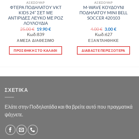
ΑΞΕΣΟΥΑΡ
ΑΞΕΣΟΥΑΡ
ΦΤΕΡΑ ΠΟΔΗΛΑΤΟΥ VKT
M-WAVE ΚΟΥΔΟΥΝΙ
KIDS 24” ΣΕΤ ΜΕ
ΠΟΔΗΛΑΤΟΥ MINI BELL
ΑΝΤΙΡΙΔΕΣ ΛΕΥΚΟ ΜΕ ΡΟΖ
SOCCER 420103
ΛΟΥΛΟΥΔΙΑ
Original
Η
Original
Η
25.00
€
19.90
€
4.00
€
3.00
€
price
τρέχουσα
price
τρέχουσα
Κωδ:839
Κωδ:627
was:
τιμή
was:
τιμή
25.00 €.
είναι:
4.00 €.
είναι:
ΆΜΕΣΑ ΔΙΑΘΈΣΙΜΟ
ΕΞΑΝΤΛΉΘΗΚΕ
19.90 €.
3.00 €.
ΠΡΟΣΘΉΚΗ ΣΤΟ ΚΑΛΆΘΙ
ΔΙΑΒΆΣΤΕ ΠΕΡΙΣΣΌΤΕΡΑ
ΣΧΕΤΙΚΆ
Ελάτε στην Ποδηλατάδα και θα βρείτε αυτό που πραγματικά
ψάχνετε.