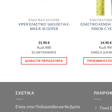
ΕΛΑΣΤΙΚΑ E-SCOOTER
ΕΛΑΣΤΙΚΑ ΠΟΔ
Tpi
VIPER ΕΛΑΣΤΙΚΟ 16X3.00 ΓΙΑ E-
ΕΛΑΣΤΙΚΟ KENDA 
ο
BIKE/E-SCOOTER
700X38-C Y
31.90
€
14.90
€
Κωδ:488
Κωδ:98
ΕΞΑΝΤΛΉΘΗΚΕ
ΆΜΕΣΑ ΔΙΑΘ
Α
ΔΙΑΒΆΣΤΕ ΠΕΡΙΣΣΌΤΕΡΑ
ΠΡΟΣΘΉΚΗ ΣΤΟ
ΣΧΕΤΙΚΆ
ΠΛΗΡΟΦ
Ελάτε στην Ποδηλατάδα και θα βρείτε
Ποιοί 