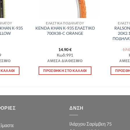
ΗΛΑΤΟΥ
ΕΛΑΣΤΙΚΑ ΠΟΔΗΛΑΤΟΥ
ΕΛΑΣΤ
KΗΑΝ Κ-935
KENDA KΗΑΝ Κ-935 ΕΛΑΣΤΙΚΟ
RALSON
ELLOW
700X38-C ORANGE
20X2.
ΠΟΔΗΛΑΤ
14.90
€
17.
9
Κωδ:991
ΈΣΙΜΟ
ΆΜΕΣΑ ΔΙΑΘΈΣΙΜΟ
ΆΜΕΣ
 ΚΑΛΆΘΙ
ΠΡΟΣΘΉΚΗ ΣΤΟ ΚΑΛΆΘΙ
ΠΡΟΣΘΉ
ΟΡΊΕΣ
ΔΝΣΗ
Ιλάρχου Σαρίμβεη 75
Είμαστε