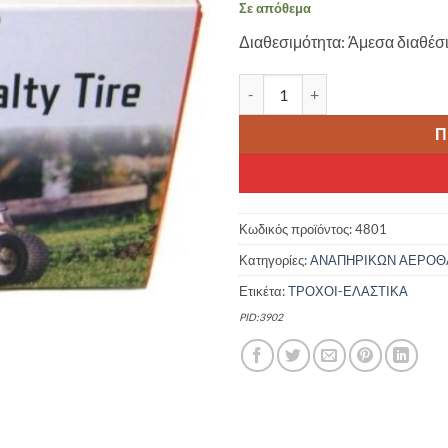
Σε απόθεμα
was:
τιμ
Διαθεσιμότητα: Άμεσα διαθέσ
12.00 €.
είνα
10.0
CST ΑΕΡΟΘΑΛΑΜΟΣ ΗΛΕΚΤΡΙΚΩ
Π
Κωδικός προϊόντος:
4801
Κατηγορίες:
ΑΝΑΠΗΡΙΚΩΝ ΑΕΡΟΘ
Ετικέτα:
ΤΡΟΧΟΙ-ΕΛΑΣΤΙΚΑ
PID:3902