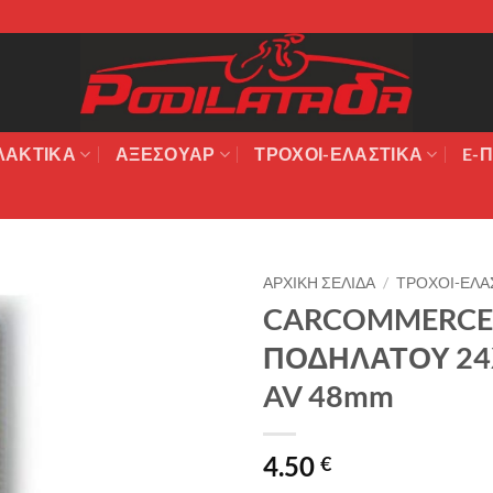
ΛΑΚΤΙΚΆ
ΑΞΕΣΟΥΆΡ
ΤΡΟΧΟΙ-ΕΛΑΣΤΙΚΑ
E-Π
ΑΡΧΙΚΉ ΣΕΛΊΔΑ
/
ΤΡΟΧΟΙ-ΕΛΑ
CARCOMMERCE
Πρόσθήκη
ΠΟΔΗΛΑΤΟΥ 24Χ
στην λίστα
επιθυμιών
AV 48mm
4.50
€