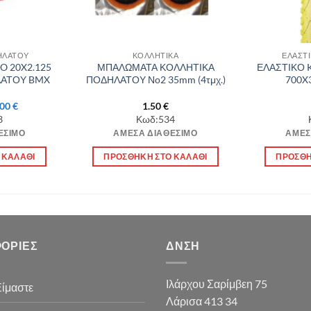
ΗΛΑΤΟΥ
ΚΟΛΛΗΤΙΚΑ
ΕΛΑΣΤ
O 20X2.125
ΜΠΑΛΩΜΑΤΑ ΚΟΛΛΗΤΙΚΑ
ΕΛΑΣΤΙΚΟ 
ΛΑΤΟΥ BMX
ΠΟΔΗΛΑΤΟΥ Νο2 35mm (4τμχ.)
700X
ginal
Η
.00
€
1.50
€
ce
τρέχουσα
3
Κωδ:534
:
τιμή
ΈΣΙΜΟ
ΆΜΕΣΑ ΔΙΑΘΈΣΙΜΟ
ΆΜΕΣ
00 €.
είναι:
15.00 €.
 ΚΑΛΆΘΙ
ΠΡΟΣΘΉΚΗ ΣΤΟ ΚΑΛΆΘΙ
ΠΡΟΣΘΉ
ΟΡΊΕΣ
ΔΝΣΗ
Ιλάρχου Σαρίμβεη 75
Είμαστε
Λάρισα 413 34