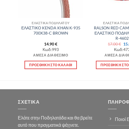
ΕΛΑΣΤΙΚΑ ΠΟΔΗΛΑΤΟΥ
ΕΛΑΣΤΙΚΑ ΠΟΔ
ΧΟΥ
ΕΛΑΣΤΙΚΟ KENDA KΗΑΝ Κ-935
RALSON RED CAM
Α
700X38-C BROWN
ΕΛΑΣΤΙΚΟ ΠΟΔΗ
R-4602
Ori
14.90
€
17.00
€
15
pri
Κωδ:993
Κωδ:47
was
ΆΜΕΣΑ ΔΙΑΘΈΣΙΜΟ
ΆΜΕΣΑ ΔΙΑΘ
17.
Ι
ΠΡΟΣΘΉΚΗ ΣΤΟ ΚΑΛΆΘΙ
ΠΡΟΣΘΉΚΗ ΣΤΟ
ΣΧΕΤΙΚΆ
ΠΛΗΡΟΦ
Ελάτε στην Ποδηλατάδα και θα βρείτε
Ποιοί 
αυτό που πραγματικά ψάχνετε.