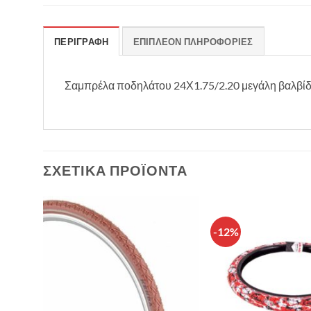
ΠΕΡΙΓΡΑΦΉ
ΕΠΙΠΛΈΟΝ ΠΛΗΡΟΦΟΡΊΕΣ
Σαμπρέλα ποδηλάτου 24Χ1.75/2.20 μεγάλη βαλβίδ
ΣΧΕΤΙΚΆ ΠΡΟΪΌΝΤΑ
-12%
θήκη
Πρόσθήκη
λίστα
στην λίστα
υμιών
επιθυμιών