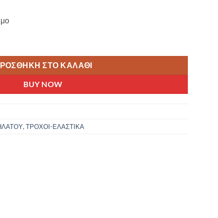
ιμο
ΠΟΔΗΛΑΤΟΥ 24Χ1.75/2.20 ΜΕΓΑΛΗ ΒΑΛΒΙΔΑ AV 48mm ποσότητ
ΡΟΣΘΉΚΗ ΣΤΟ ΚΑΛΆΘΙ
BUY NOW
ΗΛΑΤΟΥ
,
ΤΡΟΧΟΙ-ΕΛΑΣΤΙΚΑ