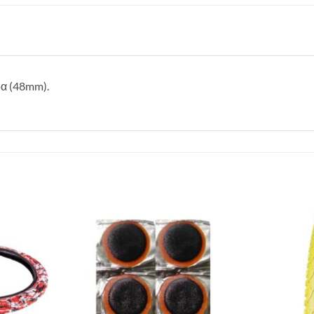
α (48mm).
Πρόσθήκη
Πρόσθήκη
στην λίστα
στην λίστα
επιθυμιών
επιθυμιών